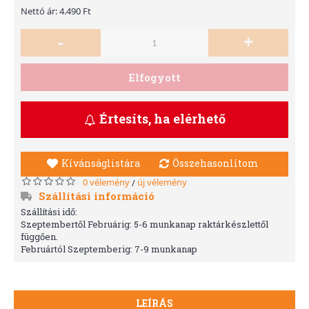
Nettó ár: 4.490 Ft
-
+
Elfogyott
Értesíts, ha elérhető
Kívánságlistára
Összehasonlítom
0 vélemény
új vélemény
/
Szállítási információ
Szállítási idő:
Szeptembertől Februárig: 5-6 munkanap raktárkészlettől
függően.
Februártól Szeptemberig: 7-9 munkanap
LEÍRÁS