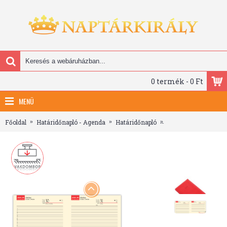
0 termék - 0 Ft
MENÜ
Főoldal
Határidőnapló - Agenda
Határidőnapló
Bolero P, A5 napi be