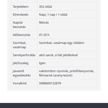
Terjedelem
352 oldal
Elrendezés
Napi, 1 nap / 1 oldal
Naptár
félórás
beosztás
Időbeosztás
07-20 h
Szombat,
Szombat, vasárnap egy oldalon
vasárnap
Sarokperforálás
alsó sarok, a hét jelölésével
Jelzőszalag
Igen
Javasolt
vakdombor nyomás, présfólianyomás,
egyediesítés
fémsarok (arany/ezüst)
Vonalkód
5998609132879