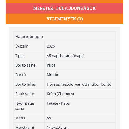
MÉRETEK, TULAJDONSÁGOK
VÉLEMÉNYEK (0)
Határidőnapló
Évszám
2026
Típus
A5 napi határidőnapló
Borító színe
Piros
Borító
Műbőr
Borító leírás
Hőre színeződő, varrott műbőr borító
Papír színe
Krém (Chamois)
Nyomtatás
Fekete - Piros
színe
Méret
A5
Méret (cm)
14,5x20,5 cm