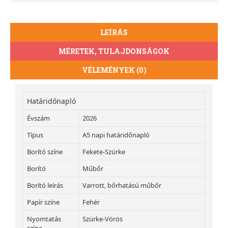
LEÍRÁS
MÉRETEK, TULAJDONSÁGOK
VÉLEMÉNYEK (0)
Határidőnapló
Évszám
2026
Típus
A5 napi határidőnapló
Borító színe
Fekete-Szürke
Borító
Műbőr
Borító leírás
Varrott, bőrhatású műbőr
Papír színe
Fehér
Nyomtatás
Szürke-Vörös