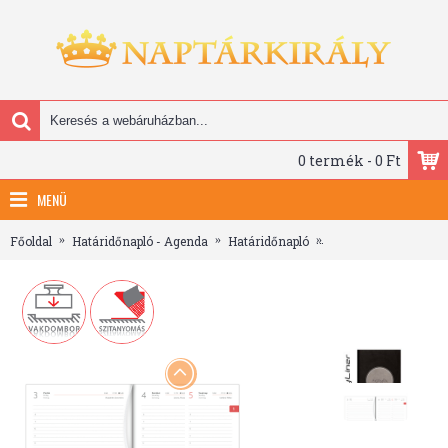
0 termék - 0 Ft
MENÜ
Főoldal
Határidőnapló - Agenda
Határidőnapló
Central, A5 napi beo