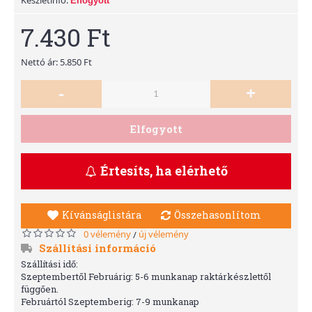
Elfogyott
7.430 Ft
Nettó ár: 5.850 Ft
-
+
Elfogyott
Értesíts, ha elérhető
Kívánságlistára
Összehasonlítom
0 vélemény
új vélemény
/
Szállítási információ
Szállítási idő:
Szeptembertől Februárig: 5-6 munkanap raktárkészlettől
függően.
Februártól Szeptemberig: 7-9 munkanap