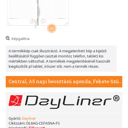
Képgaléria
A termékkép csak illusztráció. A megjelenített kép a kijelző
beállításától függően (asztali monitor, telefon, tablet) kis
mértékben változhat. A termékek megjelenítésénél használt
kiegészítők pl tablet, írószer stb. nem a termék részei.
Central, A5 napi beosztású agenda, Fekete-Szürke
Gyártó:
Dayliner
Cikkszám:
DL6AG-CEFA5NA-FS
Készletinfó: