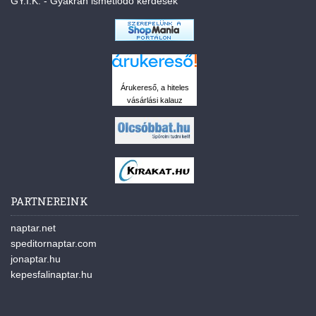
GY.I.K. - Gyakran ismétlődő kérdések
Árukereső, a hiteles
vásárlási kalauz
PARTNEREINK
naptar.net
speditornaptar.com
jonaptar.hu
kepesfalinaptar.hu