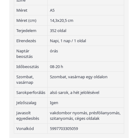
színe
Méret
A5
Méret (cm)
14,3x20,5 cm
Terjedelem
352 oldal
Elrendezés
Napi, 1 nap / 1 oldal
Naptár
órás
beosztás
Időbeosztás
08-20 h
Szombat,
Szombat, vasárnap egy oldalon
vasárnap
Sarokperforálás
alsó sarok, a hét jelölésével
Jelzőszalag
Igen
Javasolt
vakdombor nyomás, présfólianyomás,
egyediesítés
szitanyomás, céges oldalak
Vonalkód
5997703305059