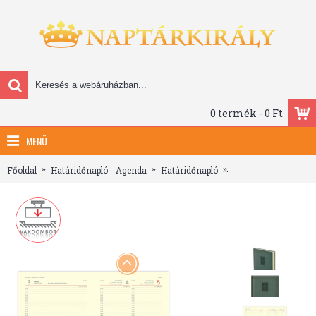
0 termék - 0 Ft
MENÜ
Főoldal
Határidőnapló - Agenda
Határidőnapló
Classic, A5 napi beo