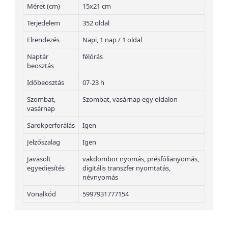
Méret (cm)
15x21 cm
Terjedelem
352 oldal
Elrendezés
Napi, 1 nap / 1 oldal
Naptár
félórás
beosztás
Időbeosztás
07-23 h
Szombat,
Szombat, vasárnap egy oldalon
vasárnap
Sarokperforálás
Igen
Jelzőszalag
Igen
Javasolt
vakdombor nyomás, présfólianyomás,
egyediesítés
digitális transzfer nyomtatás,
névnyomás
Vonalkód
5997931777154