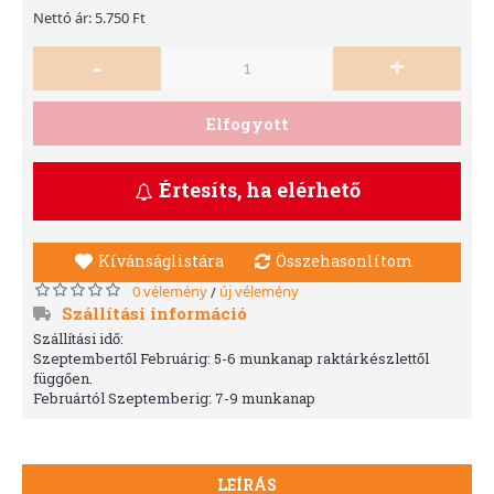
Nettó ár: 5.750 Ft
-
+
Elfogyott
Értesíts, ha elérhető
Kívánságlistára
Összehasonlítom
0 vélemény
új vélemény
/
Szállítási információ
Szállítási idő:
Szeptembertől Februárig: 5-6 munkanap raktárkészlettől
függően.
Februártól Szeptemberig: 7-9 munkanap
LEÍRÁS