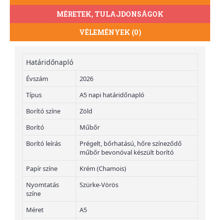
MÉRETEK, TULAJDONSÁGOK
VÉLEMÉNYEK (0)
Határidőnapló
Évszám
2026
Típus
A5 napi határidőnapló
Borító színe
Zöld
Borító
Műbőr
Borító leírás
Prégelt, bőrhatású, hőre színeződő
műbőr bevonóval készült borító
Papír színe
Krém (Chamois)
Nyomtatás
Szürke-Vörös
színe
Méret
A5