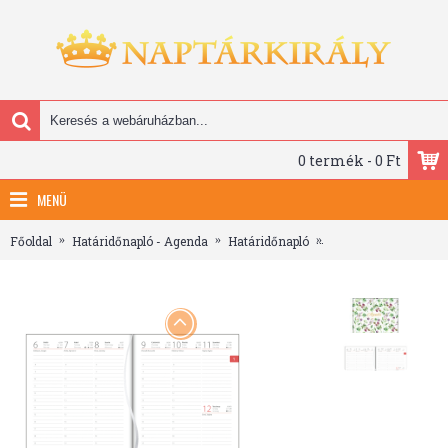
0 termék - 0 Ft
MENÜ
Főoldal
Határidőnapló - Agenda
Határidőnapló
Colors, A5 heti beos