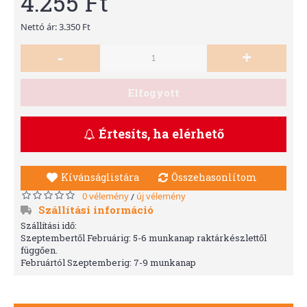
4.255 Ft
Nettó ár: 3.350 Ft
-
+
Elfogyott
Értesíts, ha elérhető
Kívánságlistára
Összehasonlítom
0 vélemény
új vélemény
/
Szállítási információ
Szállítási idő:
Szeptembertől Februárig: 5-6 munkanap raktárkészlettől
függően.
Februártól Szeptemberig: 7-9 munkanap