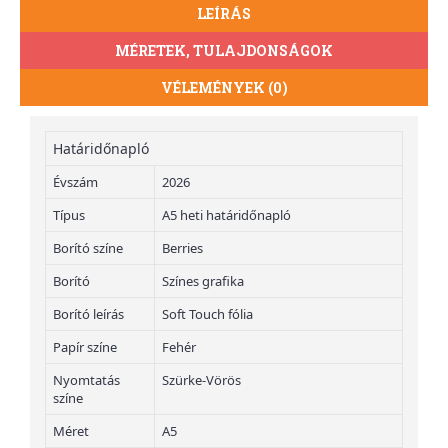
LEÍRÁS
MÉRETEK, TULAJDONSÁGOK
VÉLEMÉNYEK (0)
Határidőnapló
Évszám
2026
Típus
A5 heti határidőnapló
Borító színe
Berries
Borító
Színes grafika
Borító leírás
Soft Touch fólia
Papír színe
Fehér
Nyomtatás
Szürke-Vörös
színe
Méret
A5