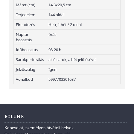
Méret (cm)
14,3x20,5 cm
Terjedelem
144 oldal
Elrendezés
Heti, 1 hét / 2 oldal
Naptár
órás
beosztás
Időbeosztás
08-20 h
Sarokperforálás
alsó sarok, a hét jelölésével
Jelzőszalag
Igen
Vonalkód
5997703301037
RÓLUNK
Kapcsolat, személyes átvételi helyek