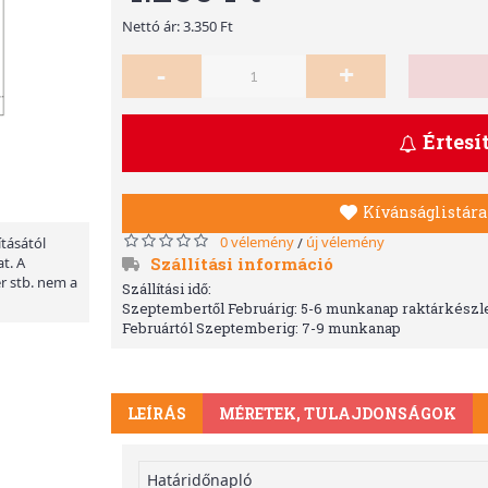
Nettó ár: 3.350 Ft
-
+
Értesí
Kívánságlistára
0 vélemény
új vélemény
/
ításától
Szállítási információ
t. A
er stb. nem a
Szállítási idő:
Szeptembertől Februárig: 5-6 munkanap raktárkészle
Februártól Szeptemberig: 7-9 munkanap
LEÍRÁS
MÉRETEK, TULAJDONSÁGOK
Határidőnapló