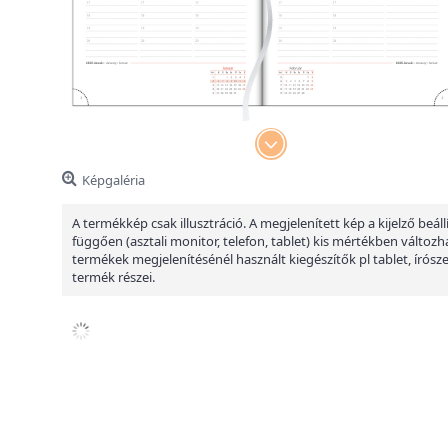
Képgaléria
A termékkép csak illusztráció. A megjelenített kép a kijelző beáll
függően (asztali monitor, telefon, tablet) kis mértékben változha
termékek megjelenítésénél használt kiegészítők pl tablet, írósz
termék részei.