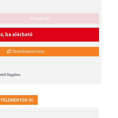
Elfogyott
ts, ha elérhető
Összehasonlítom
ttől függően.
VÉLEMÉNYEK (0)