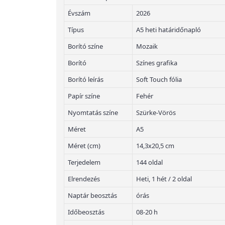
Évszám
2026
Típus
A5 heti határidőnapló
Borító színe
Mozaik
Borító
Színes grafika
Borító leírás
Soft Touch fólia
Papír színe
Fehér
Nyomtatás színe
Szürke-Vörös
Méret
A5
Méret (cm)
14,3x20,5 cm
Terjedelem
144 oldal
Elrendezés
Heti, 1 hét / 2 oldal
Naptár beosztás
órás
Időbeosztás
08-20 h