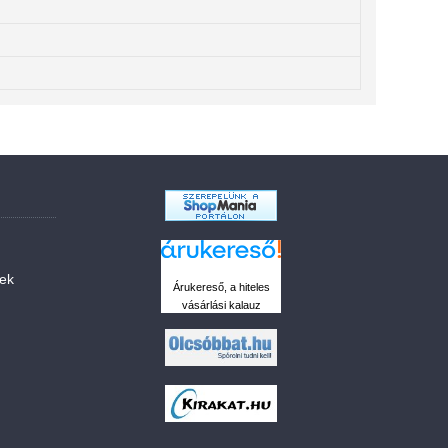
sek
Árukereső, a hiteles
vásárlási kalauz