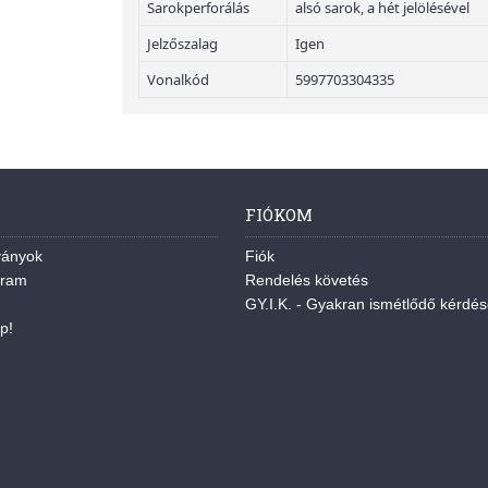
Sarokperforálás
alsó sarok, a hét jelölésével
Jelzőszalag
Igen
Vonalkód
5997703304335
FIÓKOM
ványok
Fiók
gram
Rendelés követés
GY.I.K. - Gyakran ismétlődő kérdé
p!