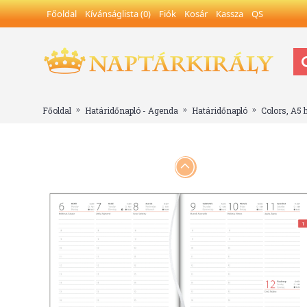
Főoldal
Kívánságlista (
0
)
Fiók
Kosár
Kassza
QS
Főoldal
Határidőnapló - Agenda
Határidőnapló
Colors, A5 