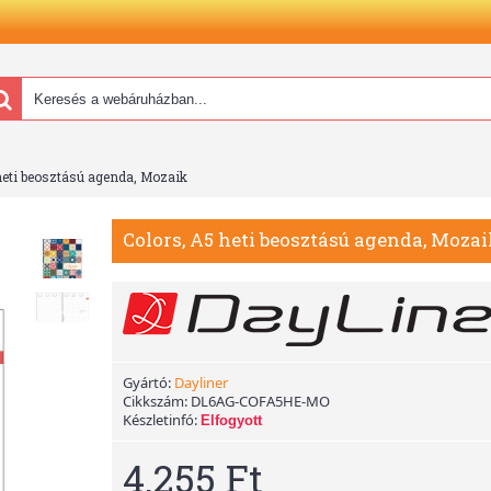
heti beosztású agenda, Mozaik
Colors, A5 heti beosztású agenda, Moza
Gyártó:
Dayliner
Cikkszám:
DL6AG-COFA5HE-MO
Készletinfó:
Elfogyott
4.255 Ft