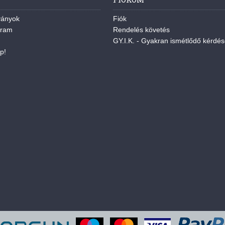
ványok
Fiók
gram
Rendelés követés
GY.I.K. - Gyakran ismétlődő kérdé
p!