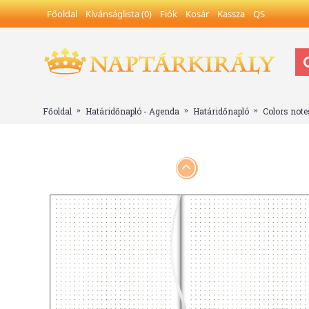
Főoldal
Kívánságlista (
0
)
Fiók
Kosár
Kassza
QS
Főoldal
Határidőnapló - Agenda
Határidőnapló
Colors notes