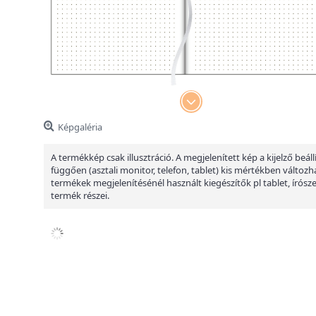
Képgaléria
A termékkép csak illusztráció. A megjelenített kép a kijelző beáll
függően (asztali monitor, telefon, tablet) kis mértékben változha
termékek megjelenítésénél használt kiegészítők pl tablet, írósz
termék részei.