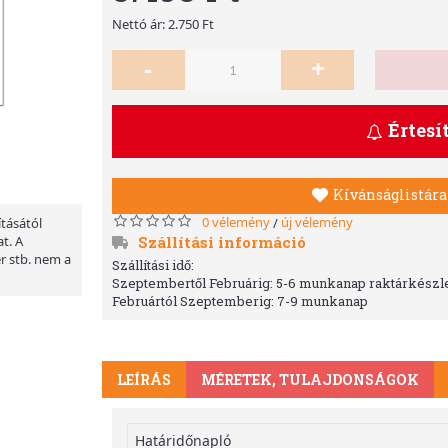
Nettó ár: 2.750 Ft
-
+
Értesí
Kívánságlistára
0 vélemény
új vélemény
/
ításától
Szállítási információ
t. A
er stb. nem a
Szállítási idő:
Szeptembertől Februárig: 5-6 munkanap raktárkészle
Februártól Szeptemberig: 7-9 munkanap
LEÍRÁS
MÉRETEK, TULAJDONSÁGOK
Határidőnapló