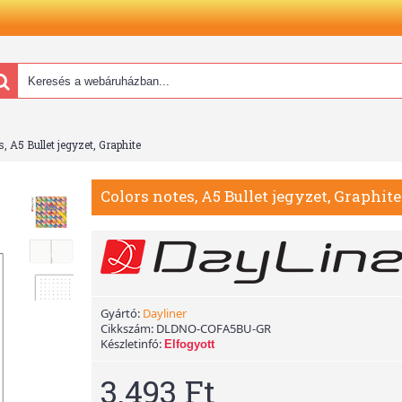
, A5 Bullet jegyzet, Graphite
Colors notes, A5 Bullet jegyzet, Graphite
Gyártó:
Dayliner
Cikkszám:
DLDNO-COFA5BU-GR
Készletinfó:
Elfogyott
3.493 Ft