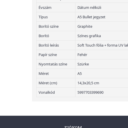
Évszám
Dátum nélküli
Típus
A5 Bullet jegyzet
Borító színe
Graphite
Borító
Színes grafika
Borító leírás
Soft Touch fólia + forma UV la
Papír színe
Fehér
Nyomtatás színe
Szürke
Méret
A5
Méret (cm)
14,3x20,5 cm
Vonalkód
5997703399690
FIÓKOM