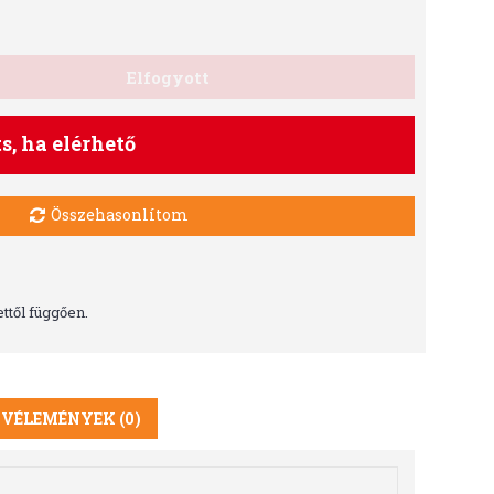
Elfogyott
ts, ha elérhető
Összehasonlítom
ttől függően.
VÉLEMÉNYEK (0)