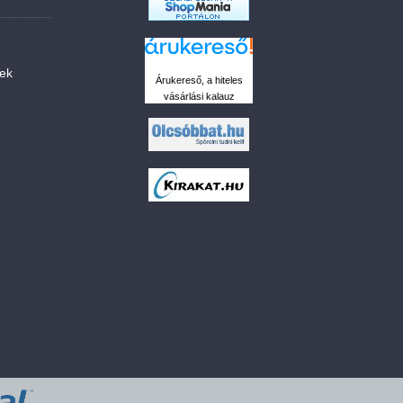
sek
Árukereső, a hiteles
vásárlási kalauz