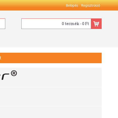
Belépés
Regisztráció
0 termék - 0 Ft
t