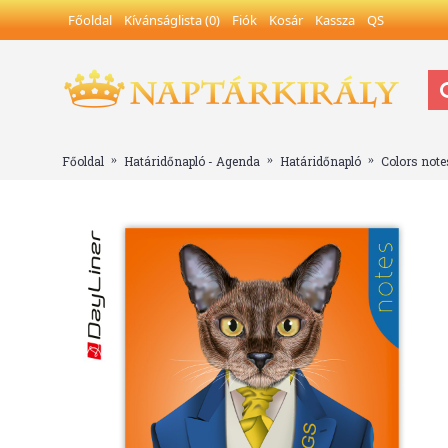
Főoldal
Kívánságlista (
0
)
Fiók
Kosár
Kassza
QS
Főoldal
Határidőnapló - Agenda
Határidőnapló
Colors note