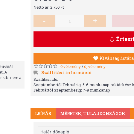
Nettó ár: 2.750 Ft
-
+
Értesí
Kívánságlistára
0 vélemény
új vélemény
/
ításától
Szállítási információ
t. A
er stb. nem a
Szállítási idő:
Szeptembertől Februárig: 5-6 munkanap raktárkészle
Februártól Szeptemberig: 7-9 munkanap
LEÍRÁS
MÉRETEK, TULAJDONSÁGOK
Határidőnapló