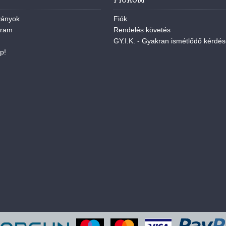
ványok
Fiók
gram
Rendelés követés
GY.I.K. - Gyakran ismétlődő kérdé
p!