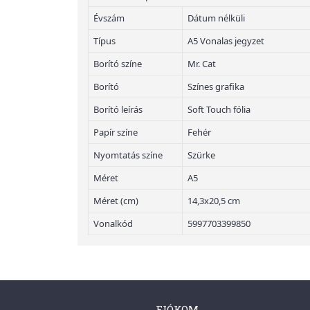
Évszám
Dátum nélküli
Típus
A5 Vonalas jegyzet
Borító színe
Mr. Cat
Borító
Színes grafika
Borító leírás
Soft Touch fólia
Papír színe
Fehér
Nyomtatás színe
Szürke
Méret
A5
Méret (cm)
14,3x20,5 cm
Vonalkód
5997703399850
FIÓKOM