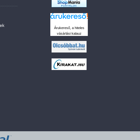
sek
Árukereső, a hiteles
vásárlási kalauz