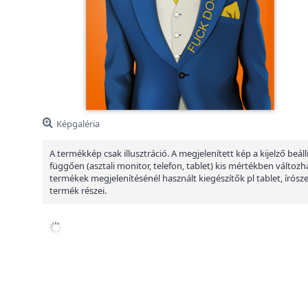
Képgaléria
A termékkép csak illusztráció. A megjelenített kép a kijelző beáll
függően (asztali monitor, telefon, tablet) kis mértékben változha
termékek megjelenítésénél használt kiegészítők pl tablet, írósz
termék részei.