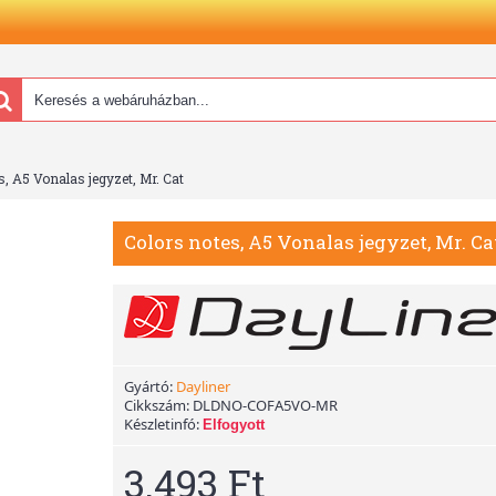
s, A5 Vonalas jegyzet, Mr. Cat
Colors notes, A5 Vonalas jegyzet, Mr. Ca
Gyártó:
Dayliner
Cikkszám:
DLDNO-COFA5VO-MR
Készletinfó:
Elfogyott
3.493 Ft