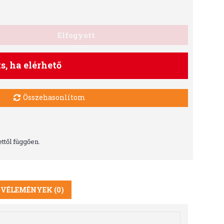
Elfogyott
ts, ha elérhető
Összehasonlítom
ttől függően.
VÉLEMÉNYEK (0)