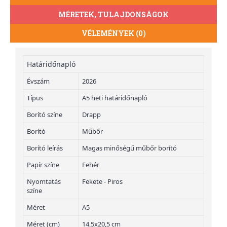
MÉRETEK, TULAJDONSÁGOK
VÉLEMÉNYEK (0)
Határidőnapló
Évszám
2026
Típus
A5 heti határidőnapló
Borító színe
Drapp
Borító
Műbőr
Borító leírás
Magas minőségű műbőr borító
Papír színe
Fehér
Nyomtatás
Fekete - Piros
színe
Méret
A5
Méret (cm)
14,5x20,5 cm