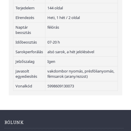
Terjedelem
144 oldal
Elrendezés
Heti, 1 hét / 2 oldal
Naptár
félórás
beosztás
Időbeosztás
07-20 h
Sarokperforálás
alsó sarok, a hét jelölésével
Jelzőszalag
Igen
Javasolt
vakdombor nyomás, présfólianyomás,
egyediesítés
fémsarok (arany/ezüst)
Vonalkód
5998609130073
RÓLUNK