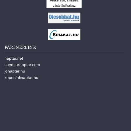
Árukereső, a hiteles
vásárlási kalauz
PARTNEREINK
naptar.net
speditornaptar.com
jonaptar.hu
kepesfalinaptar.hu