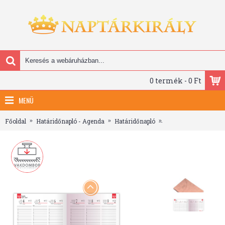
0 termék - 0 Ft
MENÜ
Főoldal
Határidőnapló - Agenda
Határidőnapló
Fashion, A5 heti beo