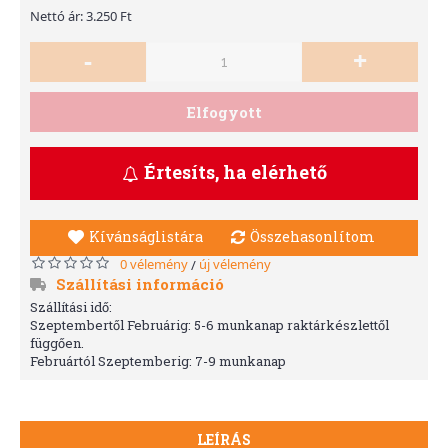
Nettó ár: 3.250 Ft
-
+
Elfogyott
Értesíts, ha elérhető
Kívánságlistára
Összehasonlítom
0 vélemény
új vélemény
/
Szállítási információ
Szállítási idő:
Szeptembertől Februárig: 5-6 munkanap raktárkészlettől
függően.
Februártól Szeptemberig: 7-9 munkanap
LEÍRÁS