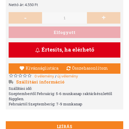
Nettó ár: 4.550 Ft
-
+
Elfogyott
Értesíts, ha elérhető
Kívánságlistára
Összehasonlítom
0 vélemény
új vélemény
/
Szállítási információ
Szállítási idő:
Szeptembertől Februárig: 5-6 munkanap raktárkészlettől
függően.
Februártól Szeptemberig: 7-9 munkanap
LEÍRÁS