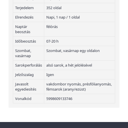
Terjedelem
352 oldal
Elrendezés
Napi, 1 nap / 1 oldal
Naptár
félórás
beosztás
Időbeosztás
07-20 h
Szombat,
Szombat, vasárnap egy oldalon
vasárnap
Sarokperforálás
alsó sarok, a hét jelölésével
Jelzőszalag
Igen
Javasolt
vakdombor nyomás, présfólianyomás,
egyediesítés
fémsarok (arany/ezüst)
Vonalkód
5998609133746