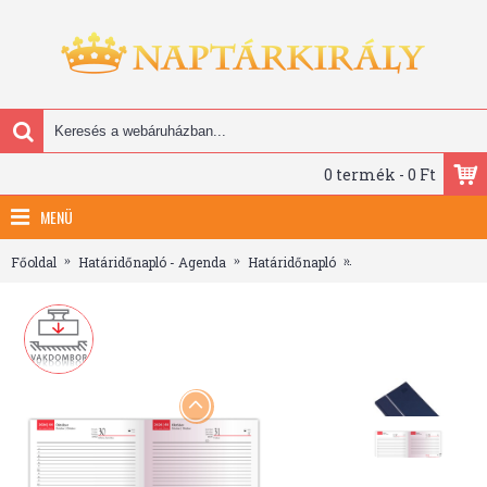
0 termék - 0 Ft
MENÜ
Főoldal
Határidőnapló - Agenda
Határidőnapló
Kensington, A5 napi