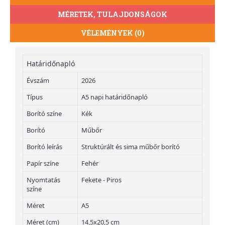
MÉRETEK, TULAJDONSÁGOK
VÉLEMÉNYEK (0)
Határidőnapló
Évszám
2026
Típus
A5 napi határidőnapló
Borító színe
Kék
Borító
Műbőr
Borító leírás
Struktúrált és sima műbőr borító
Papír színe
Fehér
Nyomtatás
Fekete - Piros
színe
Méret
A5
Méret (cm)
14,5x20,5 cm