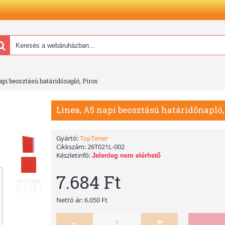
api beosztású határidőnapló, Piros
Linea, A5 napi beosztású határidőnapló,
Gyártó:
TopTimer
Cikkszám:
26T021L-002
Készletinfó:
Jelenleg nem elérhető
7.684 Ft
Nettó ár: 6.050 Ft
-
+