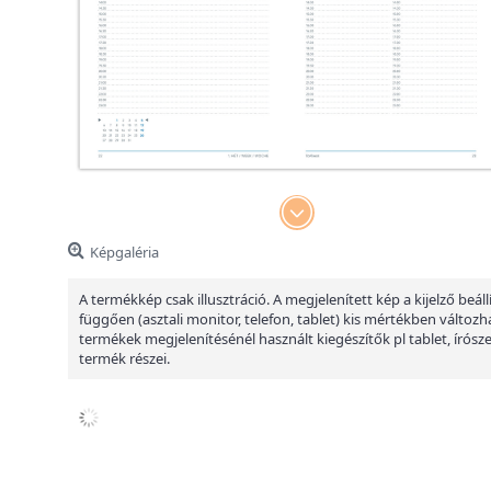
Képgaléria
A termékkép csak illusztráció. A megjelenített kép a kijelző beáll
függően (asztali monitor, telefon, tablet) kis mértékben változha
termékek megjelenítésénél használt kiegészítők pl tablet, írósz
termék részei.