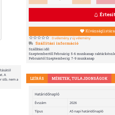
Értesí
Kívánságlistára
0 vélemény
új vélemény
/
Szállítási információ
Szállítási idő:
Szeptembertől Februárig: 5-6 munkanap raktárkészle
Februártól Szeptemberig: 7-9 munkanap
ításától
t. A
LEÍRÁS
MÉRETEK, TULAJDONSÁGOK
er stb. nem a
Határidőnapló
Évszám
2026
Típus
A5 napi határidőnapló