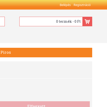
Belépés
Regisztráció
0 termék - 0 Ft
 Piros
Elfogyott