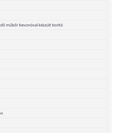
ődő műbőr bevonóval készült borító
on