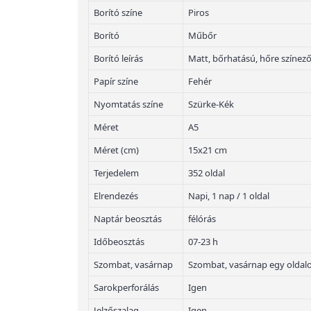
Borító színe
Piros
Borító
Műbőr
Borító leírás
Matt, bőrhatású, hőre színez
Papír színe
Fehér
Nyomtatás színe
Szürke-Kék
Méret
A5
Méret (cm)
15x21 cm
Terjedelem
352 oldal
Elrendezés
Napi, 1 nap / 1 oldal
Naptár beosztás
félórás
Időbeosztás
07-23 h
Szombat, vasárnap
Szombat, vasárnap egy oldal
Sarokperforálás
Igen
Jelzőszalag
Igen