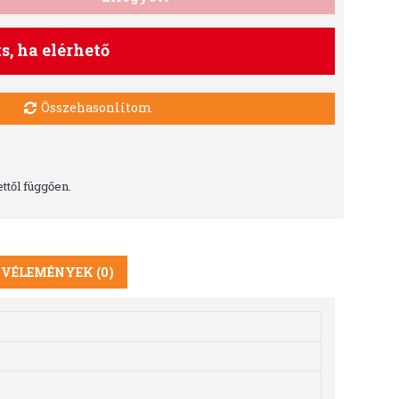
ts, ha elérhető
Összehasonlítom
ttől függően.
VÉLEMÉNYEK (0)