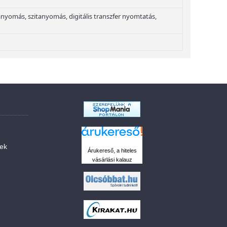
yomás, szitanyomás, digitális transzfer nyomtatás,
sek
Árukereső, a hiteles
vásárlási kalauz