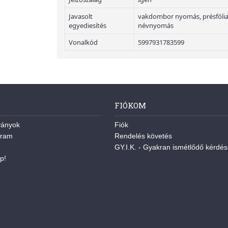
Javasolt
vakdombor nyomás, présfólian
egyediesítés
névnyomás
Vonalkód
5997931783599
FIÓKOM
ványok
Fiók
gram
Rendelés követés
GY.I.K. - Gyakran ismétlődő kérdé
p!