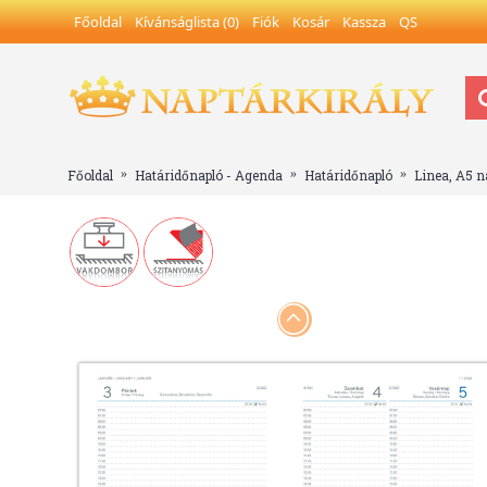
Főoldal
Kívánságlista (
0
)
Fiók
Kosár
Kassza
QS
Főoldal
Határidőnapló - Agenda
Határidőnapló
Linea, A5 n