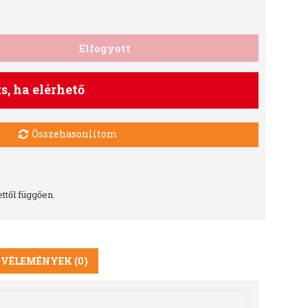
Elfogyott
ts, ha elérhető
Összehasonlítom
ttől függően.
VÉLEMÉNYEK (0)