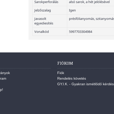
Sarokperforálás
alsó sarok, a hét jelölésével
Jelzőszalag
Igen
Javasolt
présfólianyomás, szitanyomás
egyediesítés
Vonalkód
5997703304984
FIÓKOM
ványok
Fiók
gram
Rendelés követés
GY.I.K. - Gyakran ismétlődő kérdé
p!