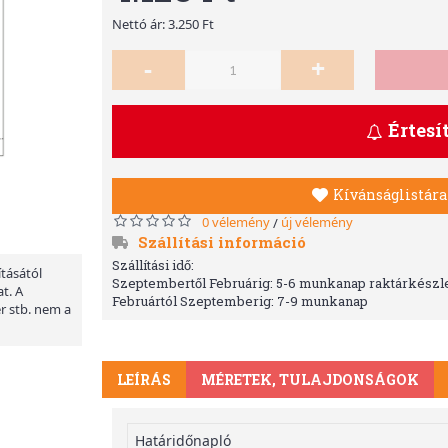
Nettó ár: 3.250 Ft
-
+
Értesí
Kívánságlistára
0 vélemény
új vélemény
/
Szállítási információ
Szállítási idő:
ításától
Szeptembertől Februárig: 5-6 munkanap raktárkészle
t. A
Februártól Szeptemberig: 7-9 munkanap
er stb. nem a
LEÍRÁS
MÉRETEK, TULAJDONSÁGOK
Határidőnapló