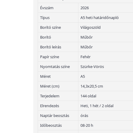
Évszám
2026
Típus
A5 heti határidőnapló
Borító színe
Világoszöld
Borító
Műbőr
Borító leírás
Műbőr
Papír színe
Fehér
Nyomtatás színe
Szürke-Vörös
Méret
A5
Méret (cm)
14,3x20,5 cm
Terjedelem
144 oldal
Elrendezés
Heti, 1 hét / 2 oldal
Naptár beosztás
órás
Időbeosztás
08-20 h