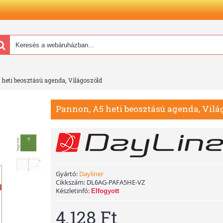
heti beosztású agenda, Világoszöld
Pannon, A5 heti beosztású agenda, Vilá
Gyártó:
Dayliner
Cikkszám:
DL6AG-PAFA5HE-VZ
Készletinfó:
Elfogyott
4.128 Ft