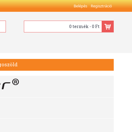
Belépés
Regisztráció
0 termék - 0 Ft
goszöld