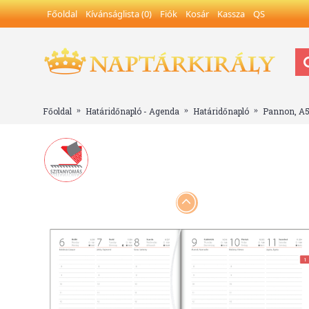
Főoldal
Kívánságlista (
0
)
Fiók
Kosár
Kassza
QS
Főoldal
Határidőnapló - Agenda
Határidőnapló
Pannon, A5 