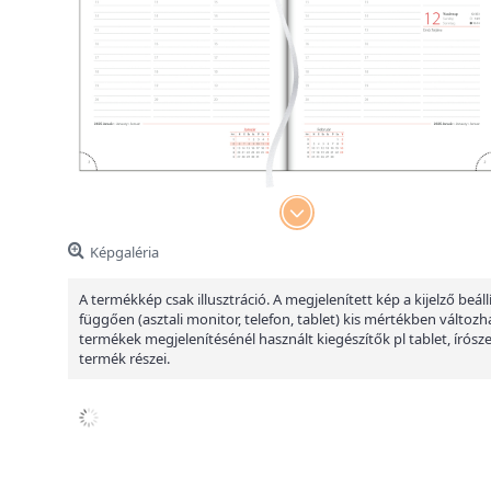
Képgaléria
A termékkép csak illusztráció. A megjelenített kép a kijelző beáll
függően (asztali monitor, telefon, tablet) kis mértékben változha
termékek megjelenítésénél használt kiegészítők pl tablet, írósz
termék részei.