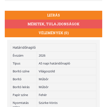
LEÍRÁS
MÉRETEK, TULAJDONSÁGOK
VÉLEMÉNYEK (0)
Határidőnapló
Évszám
2026
Típus
A5 napi határidőnapló
Borító színe
Világoszöld
Borító
Műbőr
Borító leírás
Műbőr
Papír színe
Fehér
Nyomtatás
Szürke-Vörös