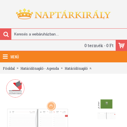
0 termék - 0 Ft
MENÜ
Főoldal
Határidőnapló - Agenda
Határidőnapló
Pannon, A5 napi beo