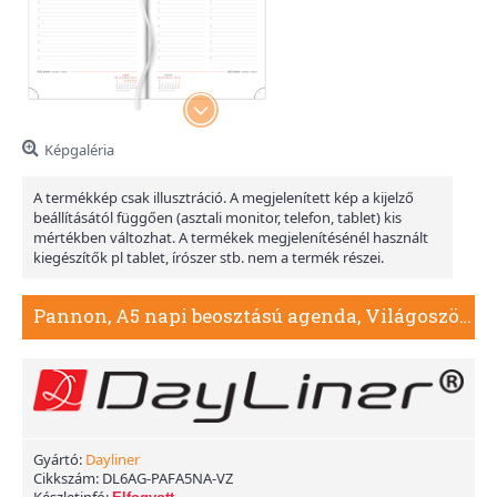
Képgaléria
A termékkép csak illusztráció. A megjelenített kép a kijelző
beállításától függően (asztali monitor, telefon, tablet) kis
mértékben változhat. A termékek megjelenítésénél használt
kiegészítők pl tablet, írószer stb. nem a termék részei.
Pannon, A5 napi beosztású agenda, Világoszöld
Gyártó:
Dayliner
Cikkszám:
DL6AG-PAFA5NA-VZ
Készletinfó: