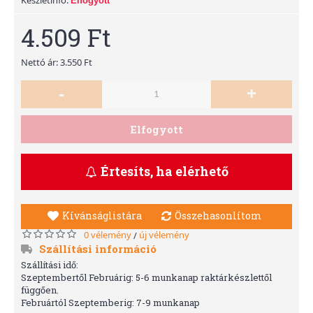
Elfogyott
4.509 Ft
Nettó ár: 3.550 Ft
-
+
Elfogyott
Értesíts, ha elérhető
Kívánságlistára
Összehasonlítom
0 vélemény
új vélemény
/
Szállítási információ
Szállítási idő:
Szeptembertől Februárig: 5-6 munkanap raktárkészlettől
függően.
Februártól Szeptemberig: 7-9 munkanap