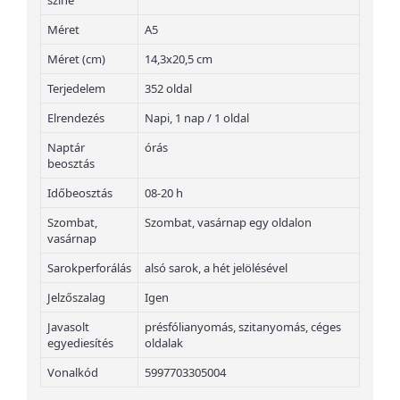
színe
Méret
A5
Méret (cm)
14,3x20,5 cm
Terjedelem
352 oldal
Elrendezés
Napi, 1 nap / 1 oldal
Naptár
órás
beosztás
Időbeosztás
08-20 h
Szombat,
Szombat, vasárnap egy oldalon
vasárnap
Sarokperforálás
alsó sarok, a hét jelölésével
Jelzőszalag
Igen
Javasolt
présfólianyomás, szitanyomás, céges
egyediesítés
oldalak
Vonalkód
5997703305004