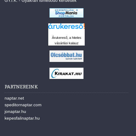
GY.I.K. - Gyakran ismétlődő kérdések
Árukereső, a hiteles
vásárlási kalauz
PARTNEREINK
naptar.net
speditornaptar.com
jonaptar.hu
kepesfalinaptar.hu