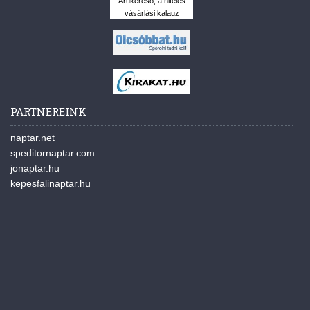
Árukereső, a hiteles
vásárlási kalauz
PARTNEREINK
naptar.net
speditornaptar.com
jonaptar.hu
kepesfalinaptar.hu