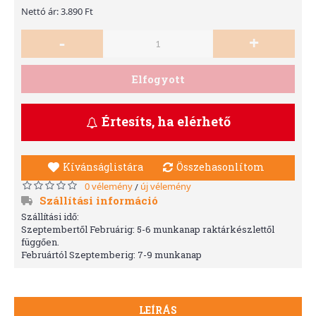
Nettó ár: 3.890 Ft
-
+
Elfogyott
Értesíts, ha elérhető
Kívánságlistára
Összehasonlítom
0 vélemény
új vélemény
/
Szállítási információ
Szállítási idő:
Szeptembertől Februárig: 5-6 munkanap raktárkészlettől
függően.
Februártól Szeptemberig: 7-9 munkanap
LEÍRÁS