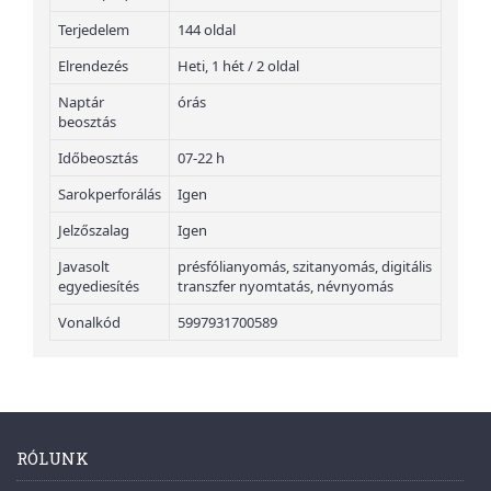
Terjedelem
144 oldal
Elrendezés
Heti, 1 hét / 2 oldal
Naptár
órás
beosztás
Időbeosztás
07-22 h
Sarokperforálás
Igen
Jelzőszalag
Igen
Javasolt
présfólianyomás, szitanyomás, digitális
egyediesítés
transzfer nyomtatás, névnyomás
Vonalkód
5997931700589
RÓLUNK