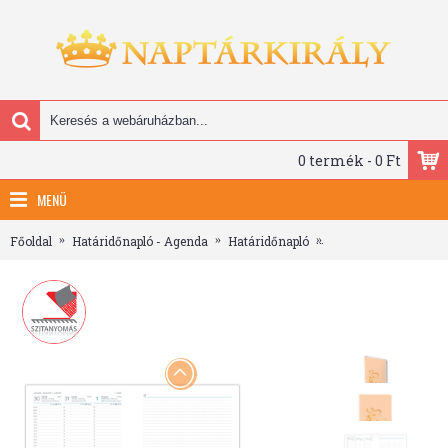
0 termék - 0 Ft
MENÜ
Főoldal
Határidőnapló - Agenda
Határidőnapló
Pastel, A5 heti beos