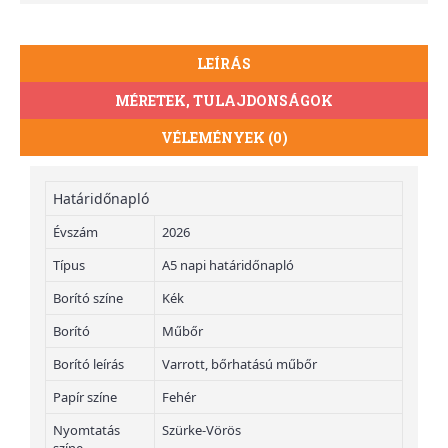
LEÍRÁS
MÉRETEK, TULAJDONSÁGOK
VÉLEMÉNYEK (0)
Határidőnapló
Évszám
2026
Típus
A5 napi határidőnapló
Borító színe
Kék
Borító
Műbőr
Borító leírás
Varrott, bőrhatású műbőr
Papír színe
Fehér
Nyomtatás
Szürke-Vörös