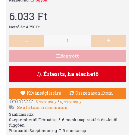
Elfogyott
6.033 Ft
Nettó ár: 4.750 Ft
-
+
Elfogyott
Értesíts, ha elérhető
Kívánságlistára
Összehasonlítom
0 vélemény
új vélemény
/
Szállítási információ
Szállítási idő:
Szeptembertől Februárig: 5-6 munkanap raktárkészlettől
függően.
Februártól Szeptemberig: 7-9 munkanap