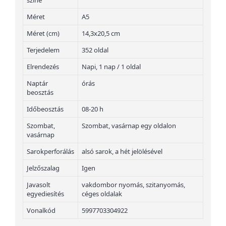
színe
Méret
A5
Méret (cm)
14,3x20,5 cm
Terjedelem
352 oldal
Elrendezés
Napi, 1 nap / 1 oldal
Naptár
órás
beosztás
Időbeosztás
08-20 h
Szombat,
Szombat, vasárnap egy oldalon
vasárnap
Sarokperforálás
alsó sarok, a hét jelölésével
Jelzőszalag
Igen
Javasolt
vakdombor nyomás, szitanyomás,
egyediesítés
céges oldalak
Vonalkód
5997703304922