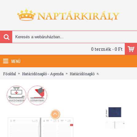
0 termék - 0 Ft
MENÜ
Főoldal
Határidőnapló - Agenda
Határidőnapló
Square, A5 napi beo