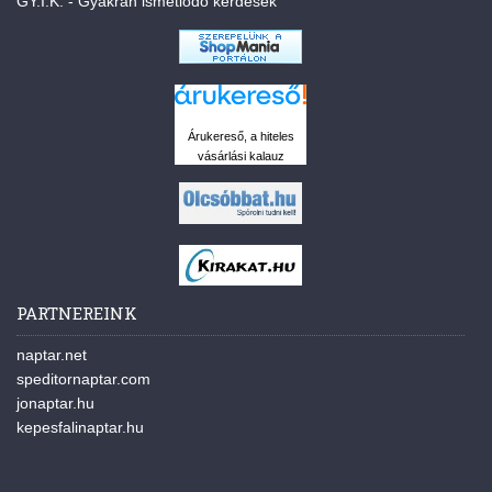
GY.I.K. - Gyakran ismétlődő kérdések
Árukereső, a hiteles
vásárlási kalauz
PARTNEREINK
naptar.net
speditornaptar.com
jonaptar.hu
kepesfalinaptar.hu