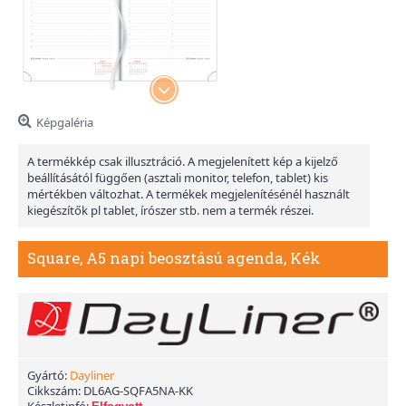
Képgaléria
A termékkép csak illusztráció. A megjelenített kép a kijelző
beállításától függően (asztali monitor, telefon, tablet) kis
mértékben változhat. A termékek megjelenítésénél használt
kiegészítők pl tablet, írószer stb. nem a termék részei.
Square, A5 napi beosztású agenda, Kék
Gyártó:
Dayliner
Cikkszám:
DL6AG-SQFA5NA-KK
Készletinfó: