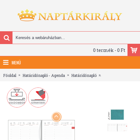
0 termék - 0 Ft
MENÜ
Főoldal
Határidőnapló - Agenda
Határidőnapló
Square, B5 heti beos