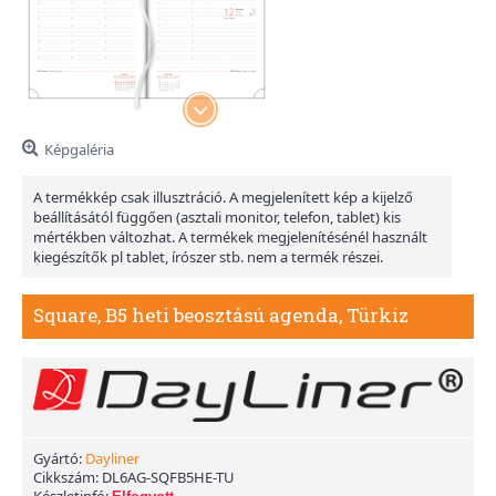
Képgaléria
A termékkép csak illusztráció. A megjelenített kép a kijelző
beállításától függően (asztali monitor, telefon, tablet) kis
mértékben változhat. A termékek megjelenítésénél használt
kiegészítők pl tablet, írószer stb. nem a termék részei.
Square, B5 heti beosztású agenda, Türkiz
Gyártó:
Dayliner
Cikkszám:
DL6AG-SQFB5HE-TU
Készletinfó: