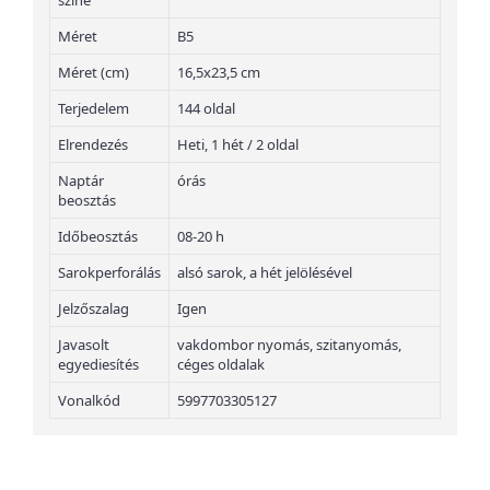
színe
Méret
B5
Méret (cm)
16,5x23,5 cm
Terjedelem
144 oldal
Elrendezés
Heti, 1 hét / 2 oldal
Naptár
órás
beosztás
Időbeosztás
08-20 h
Sarokperforálás
alsó sarok, a hét jelölésével
Jelzőszalag
Igen
Javasolt
vakdombor nyomás, szitanyomás,
egyediesítés
céges oldalak
Vonalkód
5997703305127