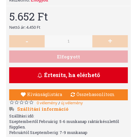
Elfogyott
5.652 Ft
Nettó ár: 4.450 Ft
-
+
Elfogyott
Értesíts, ha elérhető
Kívánságlistára
Összehasonlítom
0 vélemény
új vélemény
/
Szállítási információ
Szállítási idő:
Szeptembertől Februárig: 5-6 munkanap raktárkészlettől
függően.
Februártól Szeptemberig: 7-9 munkanap