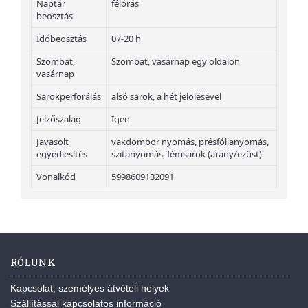
Naptár
félórás
beosztás
Időbeosztás
07-20 h
Szombat,
Szombat, vasárnap egy oldalon
vasárnap
Sarokperforálás
alsó sarok, a hét jelölésével
Jelzőszalag
Igen
Javasolt
vakdombor nyomás, présfólianyomás,
egyediesítés
szitanyomás, fémsarok (arany/ezüst)
Vonalkód
5998609132091
RÓLUNK
Kapcsolat, személyes átvételi helyek
Szállítással kapcsolatos információ