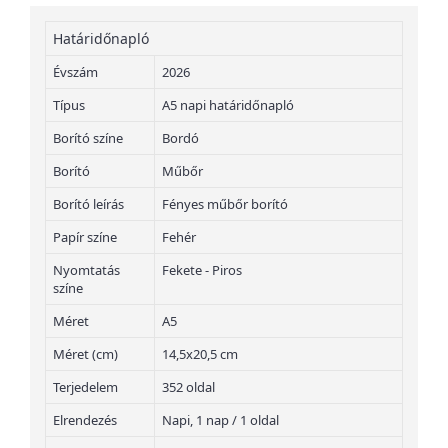
Határidőnapló
Évszám
2026
Típus
A5 napi határidőnapló
Borító színe
Bordó
Borító
Műbőr
Borító leírás
Fényes műbőr borító
Papír színe
Fehér
Nyomtatás
Fekete - Piros
színe
Méret
A5
Méret (cm)
14,5x20,5 cm
Terjedelem
352 oldal
Elrendezés
Napi, 1 nap / 1 oldal