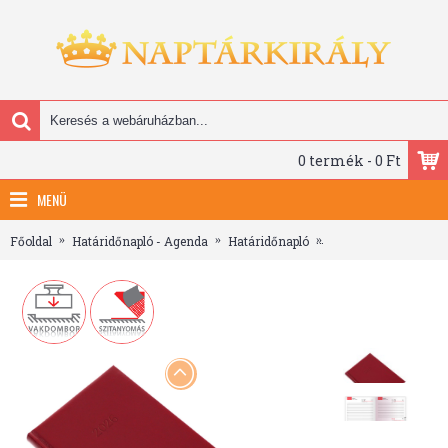
0 termék - 0 Ft
MENÜ
Főoldal
Határidőnapló - Agenda
Határidőnapló
Standard, A5 napi b