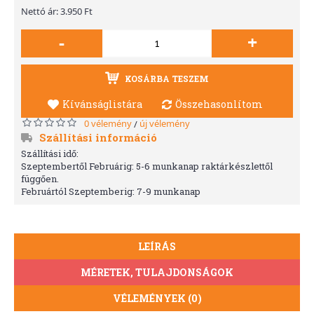
Nettó ár: 3.950 Ft
-
+
KOSÁRBA TESZEM
Kívánságlistára
Összehasonlítom
0 vélemény
új vélemény
/
Szállítási információ
Szállítási idő:
Szeptembertől Februárig: 5-6 munkanap raktárkészlettől
függően.
Februártól Szeptemberig: 7-9 munkanap
LEÍRÁS
MÉRETEK, TULAJDONSÁGOK
VÉLEMÉNYEK (0)