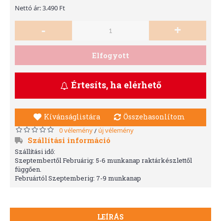
Nettó ár: 3.490 Ft
-
+
Elfogyott
Értesíts, ha elérhető
Kívánságlistára
Összehasonlítom
0 vélemény
új vélemény
/
Szállítási információ
Szállítási idő:
Szeptembertől Februárig: 5-6 munkanap raktárkészlettől
függően.
Februártól Szeptemberig: 7-9 munkanap
LEÍRÁS