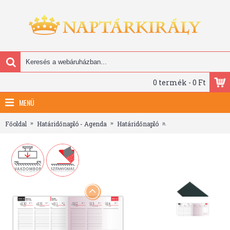
0 termék - 0 Ft
MENÜ
Főoldal
Határidőnapló - Agenda
Határidőnapló
Standard, B5 heti be