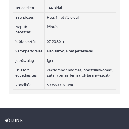
Terjedelem
144 oldal
Elrendezés
Heti, 1 hét / 2 oldal
Naptár
félórás
beosztás
Időbeosztás
07-20:30 h
Sarokperforálás
alsó sarok, a hét jelölésével
Jelzőszalag
Igen
Javasolt
vakdombor nyomás, présfólianyomás,
egyediesítés
szitanyomás, fémsarok (arany/ezüst)
Vonalkód
5998609161084
RÓLUNK