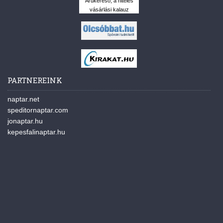
Árukereső, a hiteles
vásárlási kalauz
PARTNEREINK
naptar.net
speditornaptar.com
jonaptar.hu
kepesfalinaptar.hu