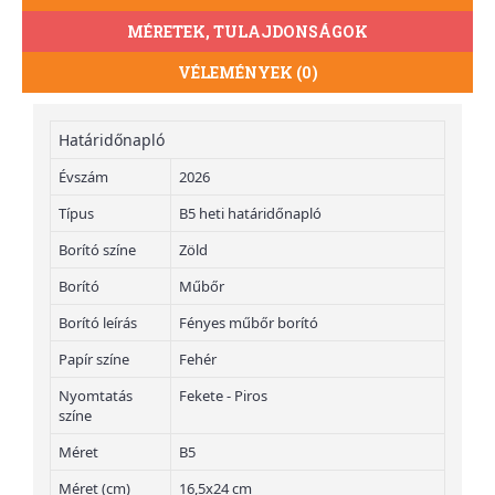
MÉRETEK, TULAJDONSÁGOK
VÉLEMÉNYEK (0)
Határidőnapló
Évszám
2026
Típus
B5 heti határidőnapló
Borító színe
Zöld
Borító
Műbőr
Borító leírás
Fényes műbőr borító
Papír színe
Fehér
Nyomtatás
Fekete - Piros
színe
Méret
B5
Méret (cm)
16,5x24 cm