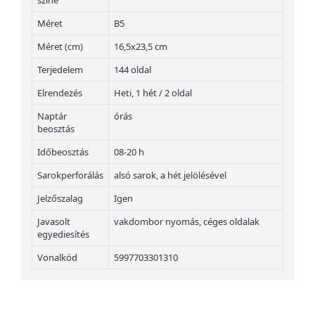
színe
Méret
B5
Méret (cm)
16,5x23,5 cm
Terjedelem
144 oldal
Elrendezés
Heti, 1 hét / 2 oldal
Naptár
órás
beosztás
Időbeosztás
08-20 h
Sarokperforálás
alsó sarok, a hét jelölésével
Jelzőszalag
Igen
Javasolt
vakdombor nyomás, céges oldalak
egyediesítés
Vonalkód
5997703301310