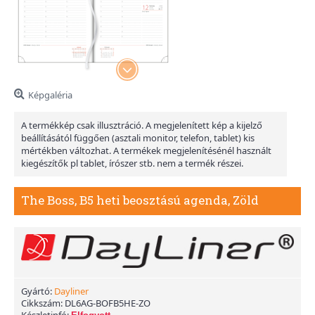
Képgaléria
A termékkép csak illusztráció. A megjelenített kép a kijelző
beállításától függően (asztali monitor, telefon, tablet) kis
mértékben változhat. A termékek megjelenítésénél használt
kiegészítők pl tablet, írószer stb. nem a termék részei.
The Boss, B5 heti beosztású agenda, Zöld
Gyártó:
Dayliner
Cikkszám:
DL6AG-BOFB5HE-ZO
Készletinfó: