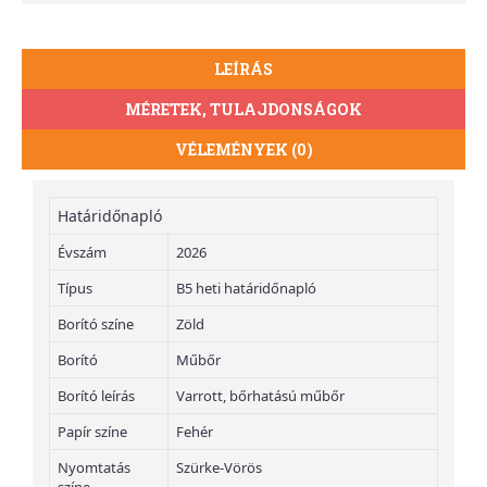
LEÍRÁS
MÉRETEK, TULAJDONSÁGOK
VÉLEMÉNYEK (0)
Határidőnapló
Évszám
2026
Típus
B5 heti határidőnapló
Borító színe
Zöld
Borító
Műbőr
Borító leírás
Varrott, bőrhatású műbőr
Papír színe
Fehér
Nyomtatás
Szürke-Vörös