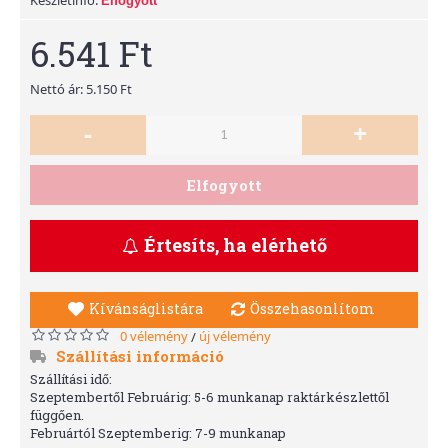
Elfogyott
6.541 Ft
Nettó ár: 5.150 Ft
-
+
Elfogyott
Értesíts, ha elérhető
Kívánságlistára
Összehasonlítom
0 vélemény
új vélemény
/
Szállítási információ
Szállítási idő:
Szeptembertől Februárig: 5-6 munkanap raktárkészlettől
függően.
Februártól Szeptemberig: 7-9 munkanap