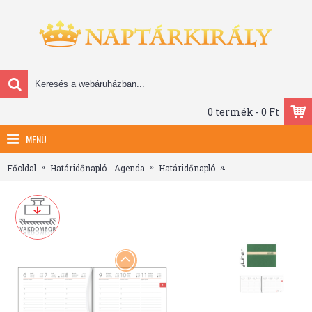
0 termék - 0 Ft
MENÜ
Főoldal
Határidőnapló - Agenda
Határidőnapló
The Boss, B5 heti be