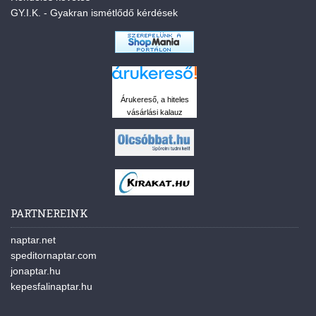
GY.I.K. - Gyakran ismétlődő kérdések
Árukereső, a hiteles
vásárlási kalauz
PARTNEREINK
naptar.net
speditornaptar.com
jonaptar.hu
kepesfalinaptar.hu