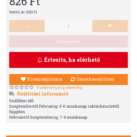
826 Ft
Nettó ár: 650 Ft
-
+
Elfogyott
Értesíts, ha elérhető
Kívánságlistára
Összehasonlítom
0 vélemény
új vélemény
/
Szállítási információ
Szállítási idő:
Szeptembertől Februárig: 5-6 munkanap raktárkészlettől
függően.
Februártól Szeptemberig: 7-9 munkanap