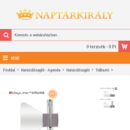
0 termék - 0 Ft
MENÜ
Főoldal
Határidőnapló - Agenda
Határidőnapló
Tolltartó
Tolltartó