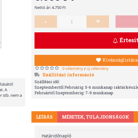
Nettó ár: 4.750 Ft
-
+
Értesí
Kívánságlistára
0 vélemény
új vélemény
/
Szállítási információ
Szállítási idő:
ításától
Szeptembertől Februárig: 5-6 munkanap raktárkészle
t. A
Februártól Szeptemberig: 7-9 munkanap
er stb. nem a
LEÍRÁS
MÉRETEK, TULAJDONSÁGOK
Határidőnapló