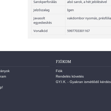
Sarokperforálás
alsó sarok, a hét jelölésével
Jelzőszalag
Igen
Javasolt
vakdombor nyomás, présfólia
egyediesítés
Vonalkód
5997703301167
FIÓKOM
ványok
Fiók
gram
Rendelés követés
GY.I.K. - Gyakran ismétlődő kérdé
p!