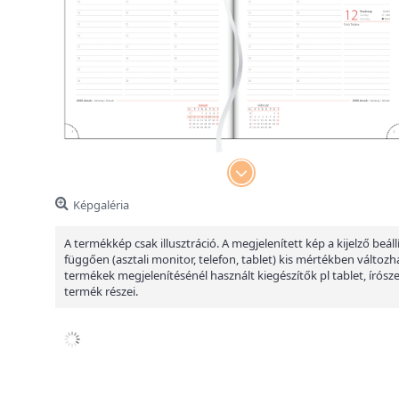
Képgaléria
A termékkép csak illusztráció. A megjelenített kép a kijelző beáll
függően (asztali monitor, telefon, tablet) kis mértékben változha
termékek megjelenítésénél használt kiegészítők pl tablet, írósz
termék részei.