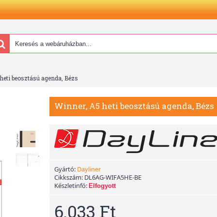
heti beosztású agenda, Bézs
Winner, A5 heti beosztású agenda, Bézs
Gyártó:
Dayliner
Cikkszám:
DL6AG-WIFA5HE-BE
Készletinfó:
Elfogyott
6.033 Ft