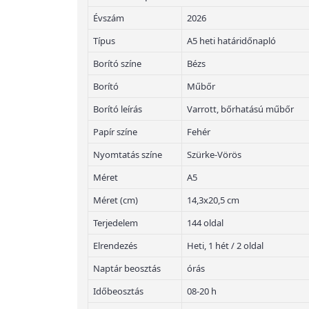
Évszám
2026
Típus
A5 heti határidőnapló
Borító színe
Bézs
Borító
Műbőr
Borító leírás
Varrott, bőrhatású műbőr
Papír színe
Fehér
Nyomtatás színe
Szürke-Vörös
Méret
A5
Méret (cm)
14,3x20,5 cm
Terjedelem
144 oldal
Elrendezés
Heti, 1 hét / 2 oldal
Naptár beosztás
órás
Időbeosztás
08-20 h