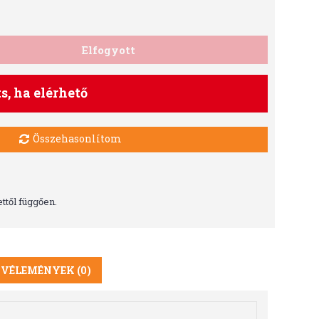
Elfogyott
ts, ha elérhető
Összehasonlítom
ttől függően.
VÉLEMÉNYEK (0)