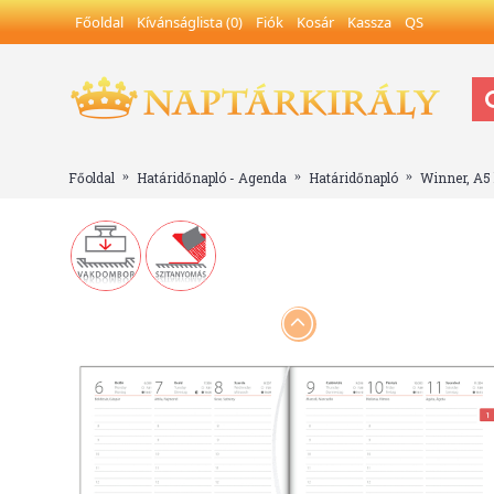
Főoldal
Kívánságlista (
0
)
Fiók
Kosár
Kassza
QS
Főoldal
Határidőnapló - Agenda
Határidőnapló
Winner, A5 