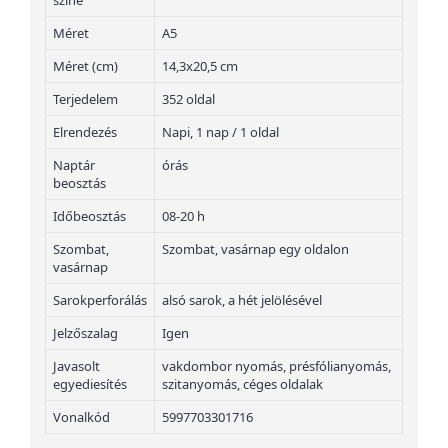
színe
Méret
A5
Méret (cm)
14,3x20,5 cm
Terjedelem
352 oldal
Elrendezés
Napi, 1 nap / 1 oldal
Naptár
órás
beosztás
Időbeosztás
08-20 h
Szombat,
Szombat, vasárnap egy oldalon
vasárnap
Sarokperforálás
alsó sarok, a hét jelölésével
Jelzőszalag
Igen
Javasolt
vakdombor nyomás, présfólianyomás,
egyediesítés
szitanyomás, céges oldalak
Vonalkód
5997703301716