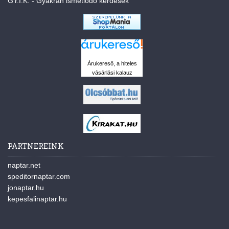
GY.I.K. - Gyakran ismétlődő kérdések
Árukereső, a hiteles
vásárlási kalauz
PARTNEREINK
naptar.net
speditornaptar.com
jonaptar.hu
kepesfalinaptar.hu