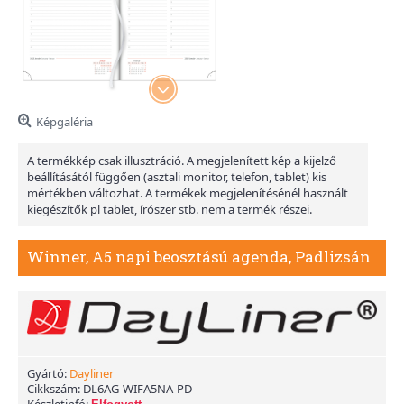
Képgaléria
A termékkép csak illusztráció. A megjelenített kép a kijelző
beállításától függően (asztali monitor, telefon, tablet) kis
mértékben változhat. A termékek megjelenítésénél használt
kiegészítők pl tablet, írószer stb. nem a termék részei.
Winner, A5 napi beosztású agenda, Padlizsán
Gyártó:
Dayliner
Cikkszám:
DL6AG-WIFA5NA-PD
Készletinfó: