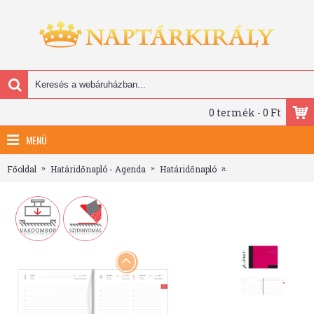
0 termék - 0 Ft
MENÜ
Főoldal
Határidőnapló - Agenda
Határidőnapló
Winner, A5 napi beo