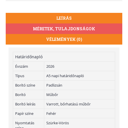
LEÍRÁS
MÉRETEK, TULAJDONSÁGOK
VÉLEMÉNYEK (0)
Határidőnapló
Évszám
2026
Típus
A5 napi határidőnapló
Borító színe
Padlizsán
Borító
Műbőr
Borító leírás
Varrott, bőrhatású műbőr
Papír színe
Fehér
Nyomtatás
Szürke-Vörös