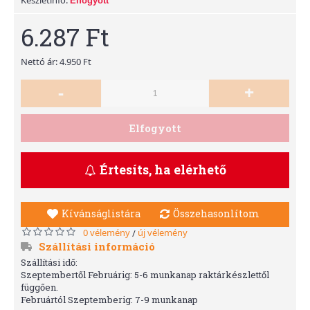
Elfogyott
6.287 Ft
Nettó ár: 4.950 Ft
-
+
Elfogyott
Értesíts, ha elérhető
Kívánságlistára
Összehasonlítom
0 vélemény
új vélemény
/
Szállítási információ
Szállítási idő:
Szeptembertől Februárig: 5-6 munkanap raktárkészlettől
függően.
Februártól Szeptemberig: 7-9 munkanap