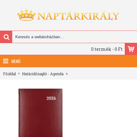
0 termék - 0 Ft
MENÜ
Főoldal
Határidőnapló - Agenda
Határidőnapló ALISCA A/4 heti fehér l