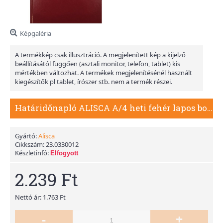
Képgaléria
A termékkép csak illusztráció. A megjelenített kép a kijelző
beállításától függően (asztali monitor, telefon, tablet) kis
mértékben változhat. A termékek megjelenítésénél használt
kiegészítők pl tablet, írószer stb. nem a termék részei.
Határidőnapló ALISCA A/4 heti fehér lapos bordó 2026.
Gyártó:
Alisca
Cikkszám:
23.0330012
Készletinfó:
Elfogyott
2.239 Ft
Nettó ár: 1.763 Ft
-
+