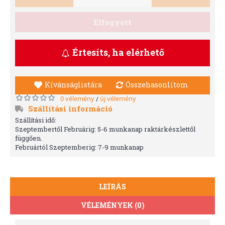
Elfogyott
Értesíts, ha elérhető
Kívánságlistára
Összehasonlítom
0 vélemény
új vélemény
/
Szállítási információ
Szállítási idő:
Szeptembertől Februárig: 5-6 munkanap raktárkészlettől
függően.
Februártól Szeptemberig: 7-9 munkanap
LEÍRÁS
VÉLEMÉNYEK (0)