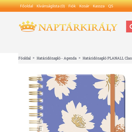
Főoldal
Kívánságlista (
0
)
Fiók
Kosár
Kassza
QS
Méret: 163x202 mm
" />
Főoldal
Határidőnapló - Agenda
Határidőnapló PLANALL Class