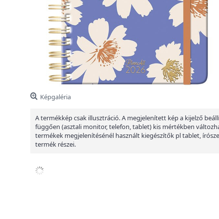
Képgaléria
A termékkép csak illusztráció. A megjelenített kép a kijelző beáll
függően (asztali monitor, telefon, tablet) kis mértékben változha
termékek megjelenítésénél használt kiegészítők pl tablet, írósz
termék részei.