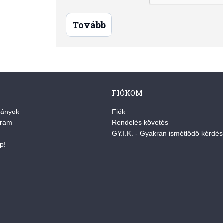
Tovább
FIÓKOM
ványok
Fiók
gram
Rendelés követés
GY.I.K. - Gyakran ismétlődő kérdé
p!