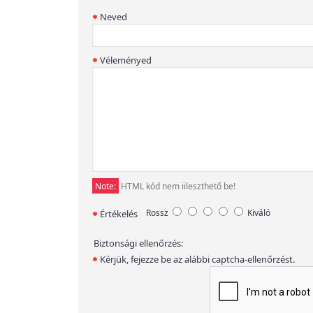
Neved
Véleményed
Note:
HTML kód nem iileszthető be!
Rossz
Kiváló
Értékelés
Biztonsági ellenőrzés:
Kérjük, fejezze be az alábbi captcha-ellenőrzést.