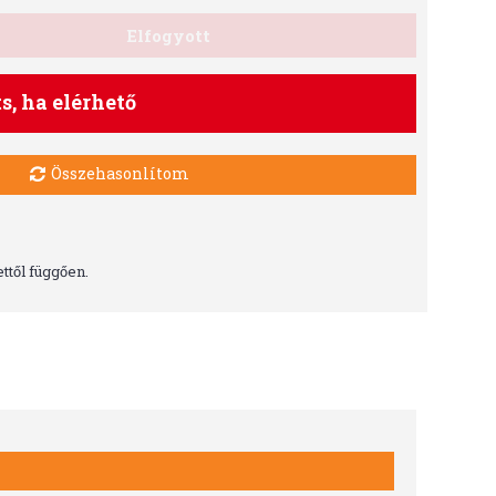
Elfogyott
ts, ha elérhető
Összehasonlítom
ttől függően.