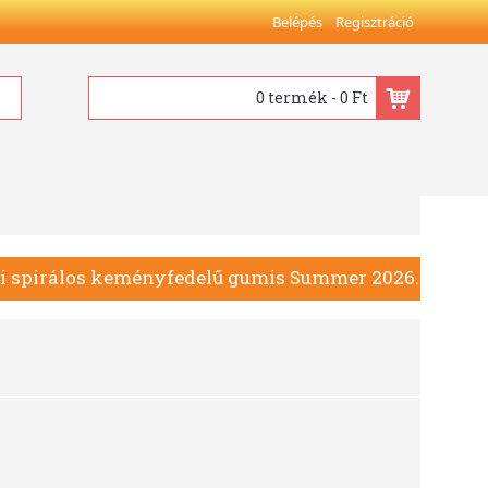
Belépés
Regisztráció
0 termék - 0 Ft
ti spirálos keményfedelű gumis Summer 2026.