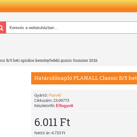
ic B/5 heti spirálos keményfedelű gumis Summer 2026.
Határidőnapló PLANALL Classic B/5 he
Gyártó:
PlanAll
Cikkszám:
23.09773
Készletinfó:
Elfogyott
6.011 Ft
Nettó ár: 4.733 Ft