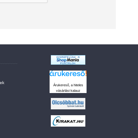
sek
Árukereső, a hiteles
vásárlási kalauz