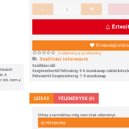
-
+
Értesí
Kívánságlistára
0 vélemény
új vélemény
/
Szállítási információ
Szállítási idő:
ításától
Szeptembertől Februárig: 5-6 munkanap raktárkészle
t. A
Februártól Szeptemberig: 7-9 munkanap
er stb. nem a
LEÍRÁS
VÉLEMÉNYEK (0)
Ehhez a termékhez még nem írtak véleményt.
új vélemény