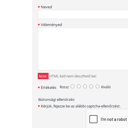
Neved
Véleményed
Note:
HTML kód nem iileszthető be!
Rossz
Kiváló
Értékelés
Biztonsági ellenőrzés:
Kérjük, fejezze be az alábbi captcha-ellenőrzést.