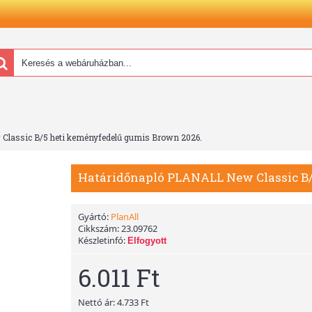
Classic B/5 heti keményfedelű gumis Brown 2026.
Határidőnapló PLANALL New Classic B/
Gyártó:
PlanAll
Cikkszám:
23.09762
Készletinfó:
Elfogyott
6.011 Ft
Nettó ár: 4.733 Ft