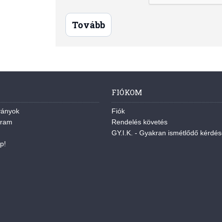
Tovább
FIÓKOM
ványok
Fiók
gram
Rendelés követés
GY.I.K. - Gyakran ismétlődő kérdé
p!