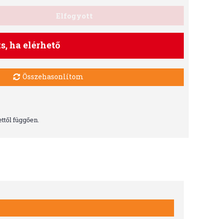
Elfogyott
ts, ha elérhető
Összehasonlítom
ttől függően.