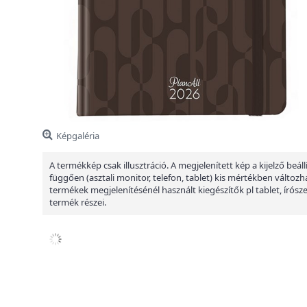
Képgaléria
A termékkép csak illusztráció. A megjelenített kép a kijelző beáll
függően (asztali monitor, telefon, tablet) kis mértékben változha
termékek megjelenítésénél használt kiegészítők pl tablet, írósz
termék részei.