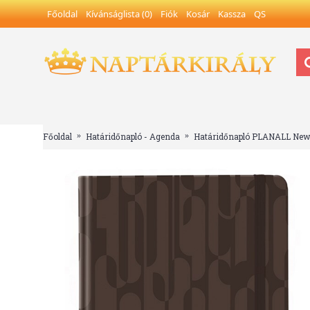
Főoldal
Kívánságlista (
0
)
Fiók
Kosár
Kassza
QS
Méret: 170x216 mm
" />
Főoldal
Határidőnapló - Agenda
Határidőnapló PLANALL New 