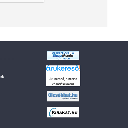
sek
Árukereső, a hiteles
vásárlási kalauz