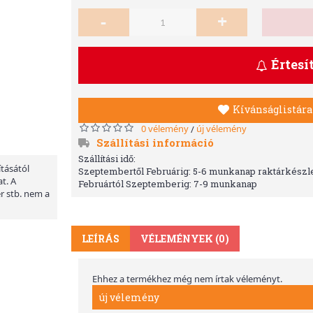
-
+
Értesí
Kívánságlistára
0 vélemény
új vélemény
/
Szállítási információ
Szállítási idő:
ításától
Szeptembertől Februárig: 5-6 munkanap raktárkészle
t. A
Februártól Szeptemberig: 7-9 munkanap
er stb. nem a
LEÍRÁS
VÉLEMÉNYEK (0)
Ehhez a termékhez még nem írtak véleményt.
új vélemény