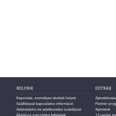
RÓLUNK
EXTRÁK
Kapcsolat, személyes átvételi helyek
Ajándékutal
Szállítással kapcsolatos információ
Partner pro
Adatvédelmi és adatkezelési szabályzat
Ajánlatok
Általános szerződési feltételek
13 naptár tip