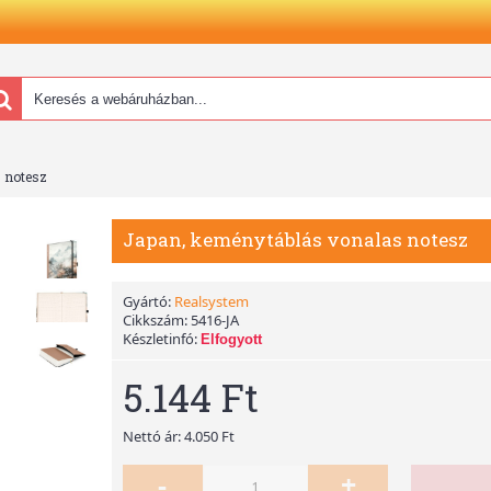
 notesz
Japan, keménytáblás vonalas notesz
Gyártó:
Realsystem
Cikkszám:
5416-JA
Készletinfó:
Elfogyott
5.144 Ft
Nettó ár: 4.050 Ft
-
+