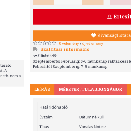
Értesí
Kívánságlistára
0 vélemény
új vélemény
/
Szállítási információ
Szállítási idő:
Szeptembertől Februárig: 5-6 munkanap raktárkészle
ításától
Februártól Szeptemberig: 7-9 munkanap
t. A
er stb. nem a
LEÍRÁS
MÉRETEK, TULAJDONSÁGOK
Határidőnapló
Évszám
Dátum nélküli
Típus
Vonalas Notesz