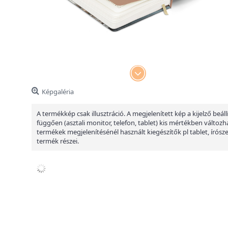
Képgaléria
A termékkép csak illusztráció. A megjelenített kép a kijelző beáll
függően (asztali monitor, telefon, tablet) kis mértékben változha
termékek megjelenítésénél használt kiegészítők pl tablet, írósz
termék részei.