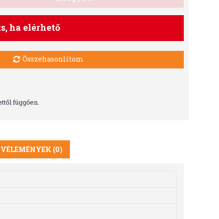
ts, ha elérhető
Összehasonlítom
ttől függően.
VÉLEMÉNYEK (0)