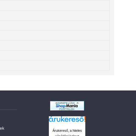
sek
Árukereső, a hiteles
vásárlási kalauz