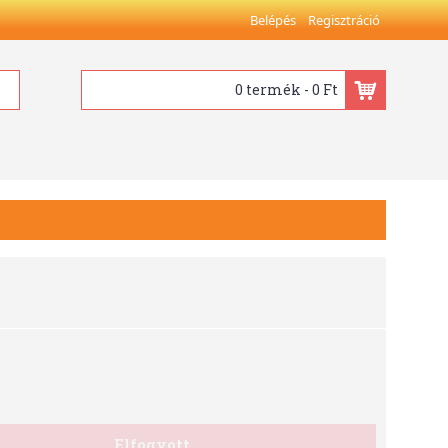
Belépés
Regisztráció
0 termék - 0 Ft
Elfogyott