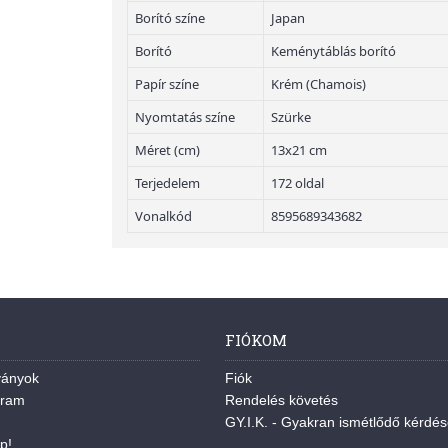
Borító színe
Japan
Borító
Keménytáblás borító
Papír színe
Krém (Chamois)
Nyomtatás színe
Szürke
Méret (cm)
13x21 cm
Terjedelem
172 oldal
Vonalkód
8595689343682
FIÓKOM
ványok
Fiók
gram
Rendelés követés
GY.I.K. - Gyakran ismétlődő kérdé
p!