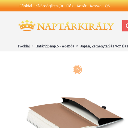
Főoldal
Kívánságlista (
0
)
Fiók
Kosár
Kassza
QS
Főoldal
Határidőnapló - Agenda
Japan, keménytáblás vonalas