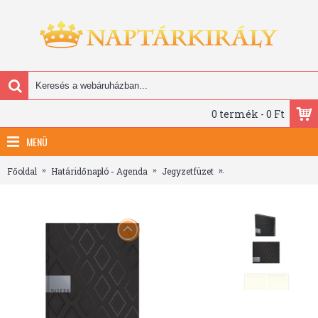
0 termék - 0 Ft
MENÜ
Főoldal
Határidőnapló - Agenda
Jegyzetfüzet
404 Notes found, A5 j