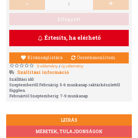
-
+
Elfogyott
Értesíts, ha elérhető
Kívánságlistára
Összehasonlítom
0 vélemény
új vélemény
/
Szállítási információ
Szállítási idő:
Szeptembertől Februárig: 5-6 munkanap raktárkészlettől
függően.
Februártól Szeptemberig: 7-9 munkanap
LEÍRÁS
MÉRETEK, TULAJDONSÁGOK