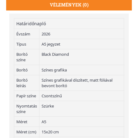
VÉLEMÉNYEK (0)
Határidőnapló
Évszám
2026
Típus
A5 jegyzet
Borító
Black Diamond
színe
Borító
Színes grafika
Borító
Színes grafikával díszített, matt fóliával
leírás
bevont borító
Papír színe
Csontszínű
Nyomtatás
Szürke
színe
Méret
A5
Méret (cm)
15x20 cm