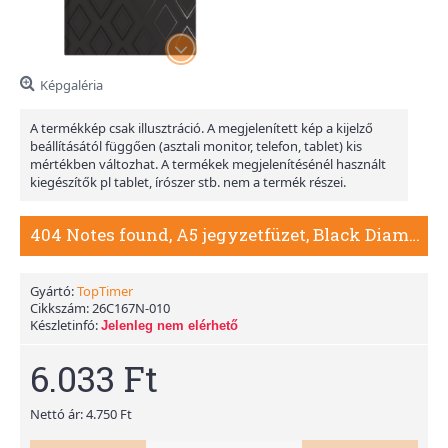
Képgaléria
A termékkép csak illusztráció. A megjelenített kép a kijelző
beállításától függően (asztali monitor, telefon, tablet) kis
mértékben változhat. A termékek megjelenítésénél használt
kiegészítők pl tablet, írószer stb. nem a termék részei.
404 Notes found, A5 jegyzetfüzet, Black Diamond
Gyártó:
TopTimer
Cikkszám:
26C167N-010
Készletinfó:
Jelenleg nem elérhető
6.033 Ft
Nettó ár: 4.750 Ft