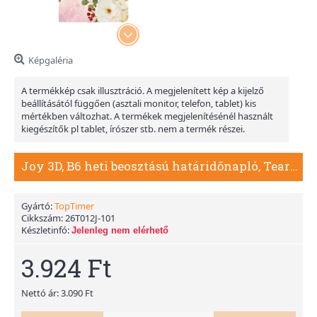
Képgaléria
A termékkép csak illusztráció. A megjelenített kép a kijelző
beállításától függően (asztali monitor, telefon, tablet) kis
mértékben változhat. A termékek megjelenítésénél használt
kiegészítők pl tablet, írószer stb. nem a termék részei.
Joy 3D, B6 heti beosztású határidőnapló, Tearózsa
Gyártó:
TopTimer
Cikkszám:
26T012J-101
Készletinfó:
Jelenleg nem elérhető
3.924 Ft
Nettó ár: 3.090 Ft