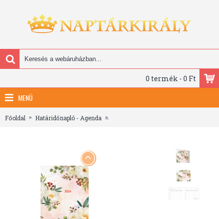
0 termék - 0 Ft
MENÜ
Főoldal
Határidőnapló - Agenda
Joy 3D, B6 heti beosztású határidőnap