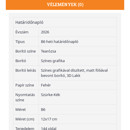
VÉLEMÉNYEK (0)
Határidőnapló
Évszám
2026
Típus
B6 heti határidőnapló
Borító színe
Tearózsa
Borító
Színes grafika
Borító leírás
Színes grafikával díszített, matt fóliával
bevont borító, 3D Lakk
Papír színe
Fehér
Nyomtatás
Szürke-Kék
színe
Méret
B6
Méret (cm)
12x17 cm
Terjedelem
144 oldal