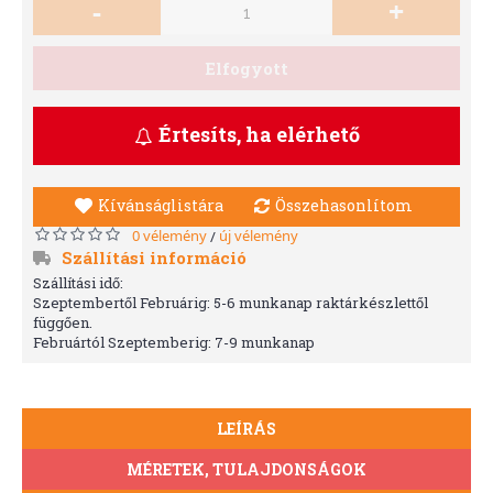
-
+
Elfogyott
Értesíts, ha elérhető
Kívánságlistára
Összehasonlítom
0 vélemény
új vélemény
/
Szállítási információ
Szállítási idő:
Szeptembertől Februárig: 5-6 munkanap raktárkészlettől
függően.
Februártól Szeptemberig: 7-9 munkanap
LEÍRÁS
MÉRETEK, TULAJDONSÁGOK