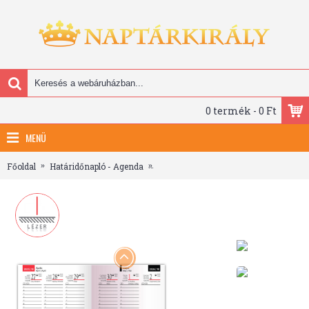
0 termék - 0 Ft
MENÜ
Főoldal
Határidőnapló - Agenda
Laser, B6 heti beosztású zsebnaptár, T