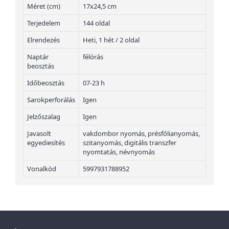
Méret (cm)
17x24,5 cm
Terjedelem
144 oldal
Elrendezés
Heti, 1 hét / 2 oldal
Naptár
félórás
beosztás
Időbeosztás
07-23 h
Sarokperforálás
Igen
Jelzőszalag
Igen
Javasolt
vakdombor nyomás, présfólianyomás,
egyediesítés
szitanyomás, digitális transzfer
nyomtatás, névnyomás
Vonalkód
5997931788952