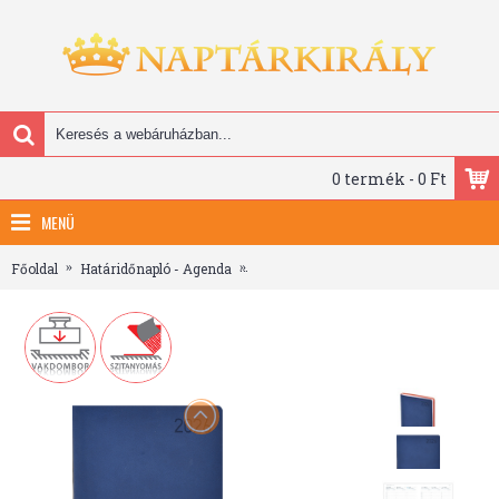
0 termék - 0 Ft
MENÜ
Főoldal
Határidőnapló - Agenda
Madeira, B5 heti beosztású határidőn