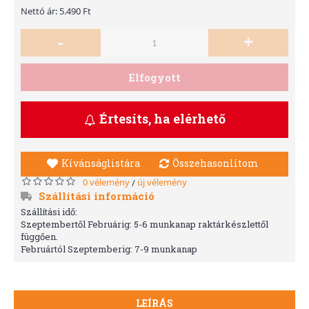
Nettó ár: 5.490 Ft
-
+
Elfogyott
Értesíts, ha elérhető
Kívánságlistára
Összehasonlítom
0 vélemény
új vélemény
/
Szállítási információ
Szállítási idő:
Szeptembertől Februárig: 5-6 munkanap raktárkészlettől
függően.
Februártól Szeptemberig: 7-9 munkanap
LEÍRÁS