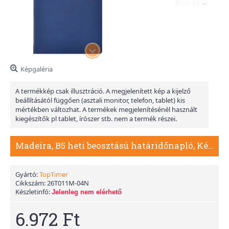
Képgaléria
A termékkép csak illusztráció. A megjelenített kép a kijelző
beállításától függően (asztali monitor, telefon, tablet) kis
mértékben változhat. A termékek megjelenítésénél használt
kiegészítők pl tablet, írószer stb. nem a termék részei.
Madeira, B5 heti beosztású határidőnapló, Kék-Narancs
Gyártó:
TopTimer
Cikkszám:
26T011M-04N
Készletinfó:
Jelenleg nem elérhető
6.972 Ft