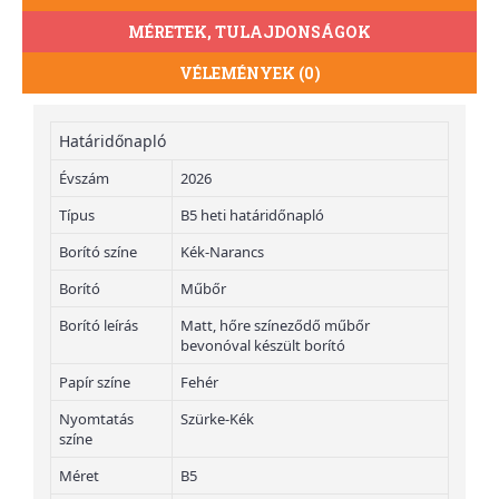
MÉRETEK, TULAJDONSÁGOK
VÉLEMÉNYEK (0)
Határidőnapló
Évszám
2026
Típus
B5 heti határidőnapló
Borító színe
Kék-Narancs
Borító
Műbőr
Borító leírás
Matt, hőre színeződő műbőr
bevonóval készült borító
Papír színe
Fehér
Nyomtatás
Szürke-Kék
színe
Méret
B5