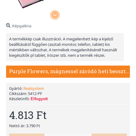
Képgaléria
A termékkép csak illusztráció. A megjelenített kép a kijelző
beállításától függően (asztali monitor, telefon, tablet) kis
mértékben változhat. A termékek megjelenítésénél használt
kiegészítők pl tablet, írószer stb. nem a termék részei.
Purple Flowers, mágnessel záródó heti beosztású naptár 2026
Gyártó:
Realsystem
Cikkszám:
5412-PF
Készletinfó:
Elfogyott
4.813 Ft
Nettó ár: 3.790 Ft