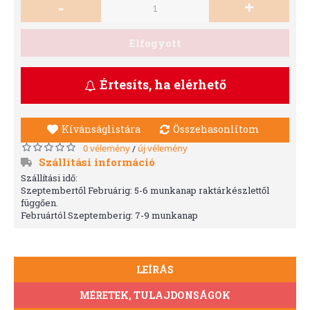
-
+
Elfogyott
Értesíts, ha elérhető
Kívánságlistára
Összehasonlítom
0 vélemény
új vélemény
/
Szállítási információ
Szállítási idő:
Szeptembertől Februárig: 5-6 munkanap raktárkészlettől
függően.
Februártól Szeptemberig: 7-9 munkanap
LEÍRÁS
MÉRETEK, TULAJDONSÁGOK