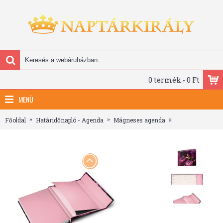
0 termék - 0 Ft
MENÜ
Főoldal
Határidőnapló - Agenda
Mágneses agenda
Purple Flowers, 