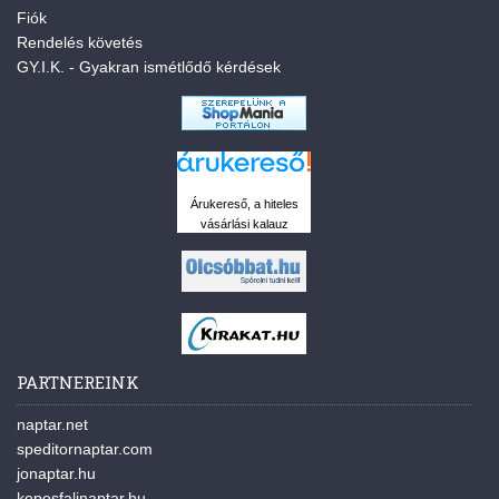
Fiók
Rendelés követés
GY.I.K. - Gyakran ismétlődő kérdések
Árukereső, a hiteles
vásárlási kalauz
PARTNEREINK
naptar.net
speditornaptar.com
jonaptar.hu
kepesfalinaptar.hu