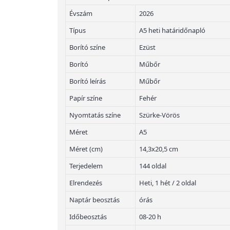
Évszám
2026
Típus
A5 heti határidőnapló
Borító színe
Ezüst
Borító
Műbőr
Borító leírás
Műbőr
Papír színe
Fehér
Nyomtatás színe
Szürke-Vörös
Méret
A5
Méret (cm)
14,3x20,5 cm
Terjedelem
144 oldal
Elrendezés
Heti, 1 hét / 2 oldal
Naptár beosztás
órás
Időbeosztás
08-20 h