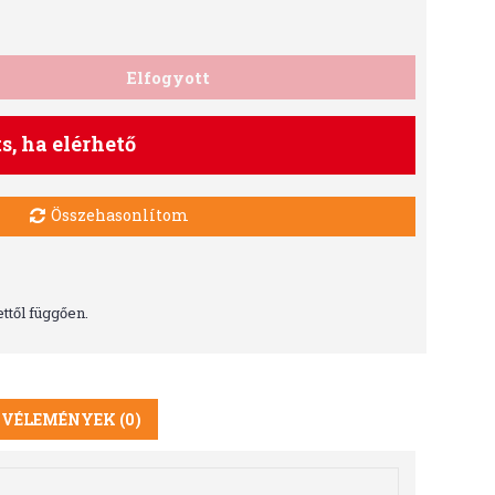
Elfogyott
ts, ha elérhető
Összehasonlítom
ttől függően.
VÉLEMÉNYEK (0)