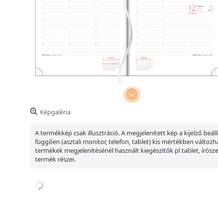
Képgaléria
A termékkép csak illusztráció. A megjelenített kép a kijelző beáll
függően (asztali monitor, telefon, tablet) kis mértékben változha
termékek megjelenítésénél használt kiegészítők pl tablet, írósz
termék részei.