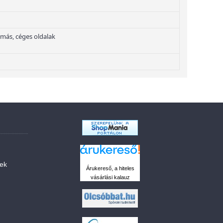
ás, céges oldalak
sek
Árukereső, a hiteles
vásárlási kalauz