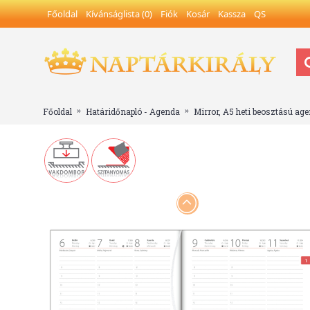
Főoldal
Kívánságlista (
0
)
Fiók
Kosár
Kassza
QS
Főoldal
Határidőnapló - Agenda
Mirror, A5 heti beosztású ag