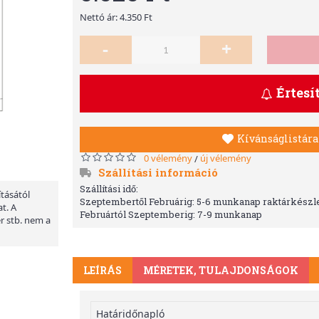
Nettó ár: 4.350 Ft
-
+
Értesí
Kívánságlistára
0 vélemény
új vélemény
/
Szállítási információ
Szállítási idő:
ításától
Szeptembertől Februárig: 5-6 munkanap raktárkészle
t. A
Februártól Szeptemberig: 7-9 munkanap
er stb. nem a
LEÍRÁS
MÉRETEK, TULAJDONSÁGOK
Határidőnapló