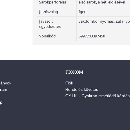
Sarokperforálás
alsó sarok, a hét jelölésével
Jelzőszalag
Igen
Javasolt
vakdombor nyomás, szitanyom
egyediesítés
Vonalkód
5997703397450
FIÓKOM
ványok
Fiók
gram
Rendelés követés
GY.I.K. - Gyakran ismétlődő kérdé
p!