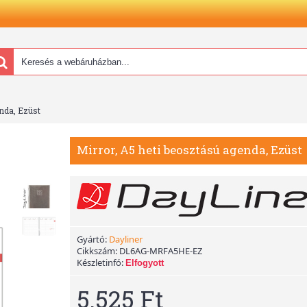
enda, Ezüst
Mirror, A5 heti beosztású agenda, Ezüst
Gyártó:
Dayliner
Cikkszám:
DL6AG-MRFA5HE-EZ
Készletinfó:
Elfogyott
5.525 Ft