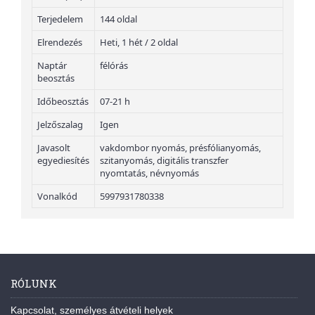
Terjedelem
144 oldal
Elrendezés
Heti, 1 hét / 2 oldal
Naptár
félórás
beosztás
Időbeosztás
07-21 h
Jelzőszalag
Igen
Javasolt
vakdombor nyomás, présfólianyomás,
egyediesítés
szitanyomás, digitális transzfer
nyomtatás, névnyomás
Vonalkód
5997931780338
RÓLUNK
Kapcsolat, személyes átvételi helyek