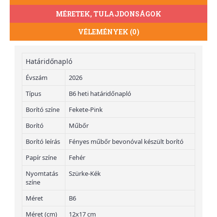
MÉRETEK, TULAJDONSÁGOK
VÉLEMÉNYEK (0)
Határidőnapló
Évszám
2026
Típus
B6 heti határidőnapló
Borító színe
Fekete-Pink
Borító
Műbőr
Borító leírás
Fényes műbőr bevonóval készült borító
Papír színe
Fehér
Nyomtatás
Szürke-Kék
színe
Méret
B6
Méret (cm)
12x17 cm