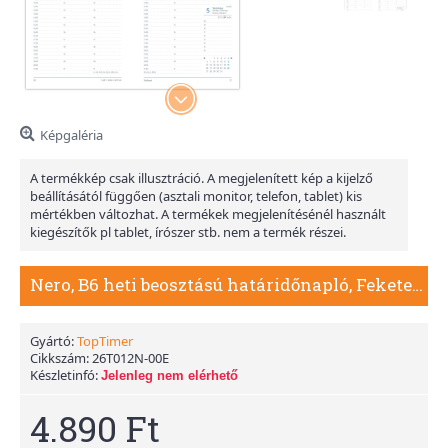
Képgaléria
A termékkép csak illusztráció. A megjelenített kép a kijelző
beállításától függően (asztali monitor, telefon, tablet) kis
mértékben változhat. A termékek megjelenítésénél használt
kiegészítők pl tablet, írószer stb. nem a termék részei.
Nero, B6 heti beosztású határidőnapló, Fekete-Pink
Gyártó:
TopTimer
Cikkszám:
26T012N-00E
Készletinfó:
Jelenleg nem elérhető
4.890 Ft