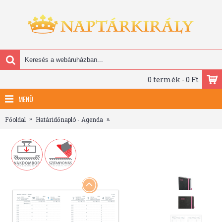
0 termék - 0 Ft
MENÜ
Főoldal
Határidőnapló - Agenda
Nero, B6 heti beosztású határidőnapló,