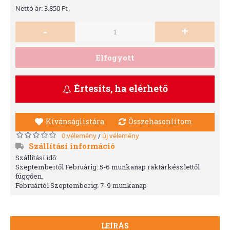
Nettó ár: 3.850 Ft
-
+
Elfogyott
Értesíts, ha elérhető
Kívánságlistára
Összehasonlítom
0 vélemény
új vélemény
/
Szállítási információ
Szállítási idő:
Szeptembertől Februárig: 5-6 munkanap raktárkészlettől
függően.
Februártól Szeptemberig: 7-9 munkanap
LEÍRÁS