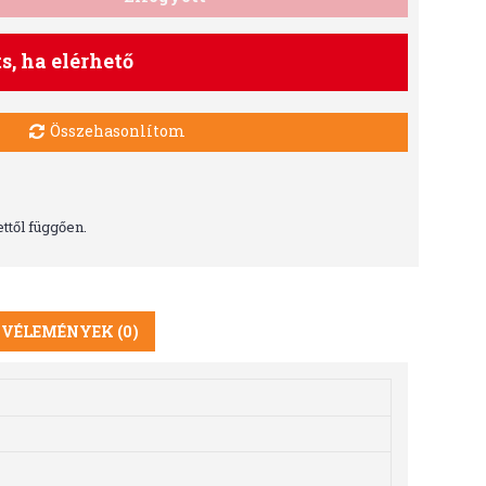
ts, ha elérhető
Összehasonlítom
ttől függően.
VÉLEMÉNYEK (0)