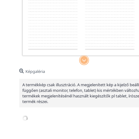
Képgaléria
A termékkép csak illusztráció. A megjelenített kép a kijelző beáll
függően (asztali monitor, telefon, tablet) kis mértékben változha
termékek megjelenítésénél használt kiegészítők pl tablet, írósz
termék részei.