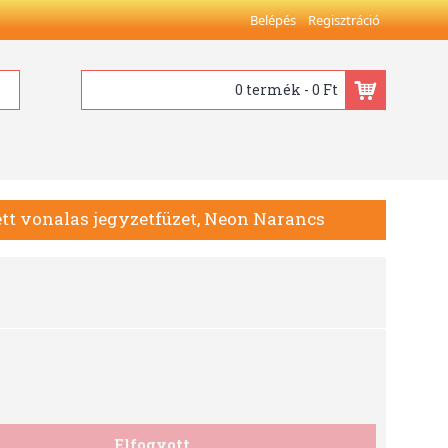
Belépés
Regisztráció
0 termék - 0 Ft
t vonalas jegyzetfüzet, Neon Narancs
Elfogyott