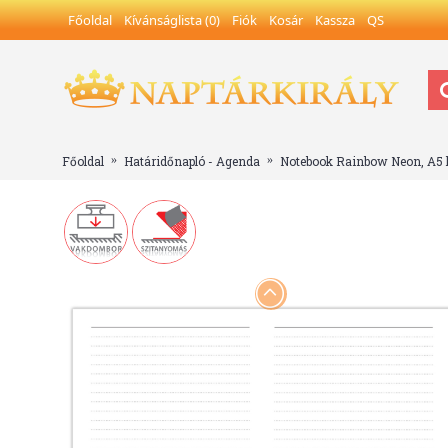
Főoldal
Kívánságlista (
0
)
Fiók
Kosár
Kassza
QS
Főoldal
Határidőnapló - Agenda
Notebook Rainbow Neon, A5 k