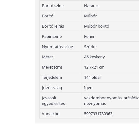
Borító színe
Narancs
Borító
Műbőr
Borító leírás
Műbőr borító
Papír színe
Fehér
Nyomtatás színe
Szürke
Méret
A5 keskeny
Méret (cm)
12,7x21 cm
Terjedelem
144 oldal
Jelzőszalag
Igen
Javasolt
vakdombor nyomás, présfólian
egyediesítés
névnyomás
Vonalkód
5997931780963