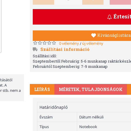
Értesí
Kívánságlistára
0 vélemény
új vélemény
/
Szállítási információ
Szállítási idő:
Szeptembertől Februárig: 5-6 munkanap raktárkészle
Februártól Szeptemberig: 7-9 munkanap
ításától
t. A
LEÍRÁS
MÉRETEK, TULAJDONSÁGOK
er stb. nem a
Határidőnapló
Évszám
Dátum nélküli
Típus
Notebook