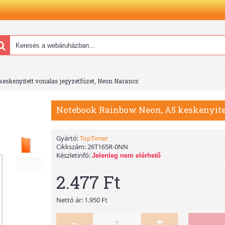
eskenyitett vonalas jegyzetfüzet, Neon Narancs
Notebook Rainbow Neon, A5 keskenyitet
Gyártó:
TopTimer
Cikkszám:
26T165R-0NN
Készletinfó:
Jelenleg nem elérhető
2.477 Ft
Nettó ár: 1.950 Ft
-
+