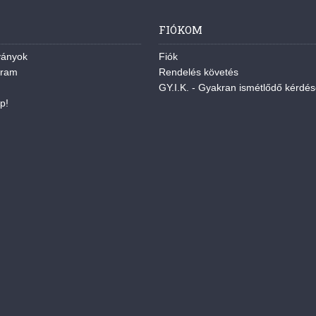
FIÓKOM
ványok
Fiók
gram
Rendelés követés
GY.I.K. - Gyakran ismétlődő kérdé
p!