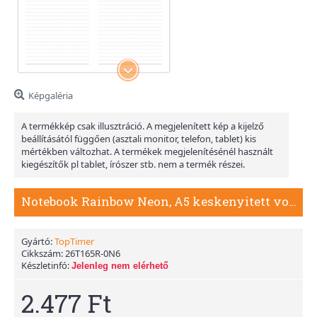
Képgaléria
A termékkép csak illusztráció. A megjelenített kép a kijelző
beállításától függően (asztali monitor, telefon, tablet) kis
mértékben változhat. A termékek megjelenítésénél használt
kiegészítők pl tablet, írószer stb. nem a termék részei.
Notebook Rainbow Neon, A5 keskenyitett vonalas jegyzetfüzet, Neon Zöld
Gyártó:
TopTimer
Cikkszám:
26T165R-0N6
Készletinfó:
Jelenleg nem elérhető
2.477 Ft