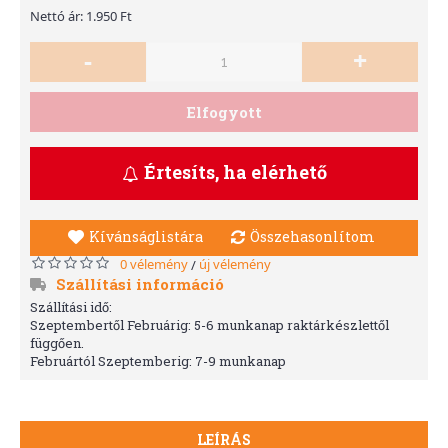
Nettó ár: 1.950 Ft
-
+
Elfogyott
Értesíts, ha elérhető
Kívánságlistára
Összehasonlítom
0 vélemény
új vélemény
/
Szállítási információ
Szállítási idő:
Szeptembertől Februárig: 5-6 munkanap raktárkészlettől
függően.
Februártól Szeptemberig: 7-9 munkanap
LEÍRÁS