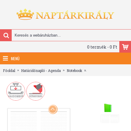
0 termék - 0 Ft
MENÜ
Főoldal
Határidőnapló - Agenda
Notebook
Notebook Rainbow Neon, A