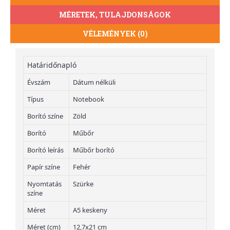
MÉRETEK, TULAJDONSÁGOK
VÉLEMÉNYEK (0)
Határidőnapló
Évszám
Dátum nélküli
Típus
Notebook
Borító színe
Zöld
Borító
Műbőr
Borító leírás
Műbőr borító
Papír színe
Fehér
Nyomtatás
Szürke
színe
Méret
A5 keskeny
Méret (cm)
12,7x21 cm