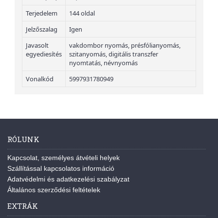
Terjedelem
144 oldal
Jelzőszalag
Igen
Javasolt
vakdombor nyomás, présfólianyomás,
egyediesítés
szitanyomás, digitális transzfer
nyomtatás, névnyomás
Vonalkód
5997931780949
RÓLUNK
Kapcsolat, személyes átvételi helyek
Szállítással kapcsolatos információ
Adatvédelmi és adatkezelési szabályzat
Általános szerződési feltételek
EXTRÁK