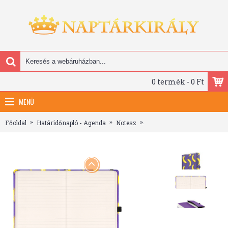
0 termék - 0 Ft
MENÜ
Főoldal
Határidőnapló - Agenda
Notesz
Bananas, keménytáblás von