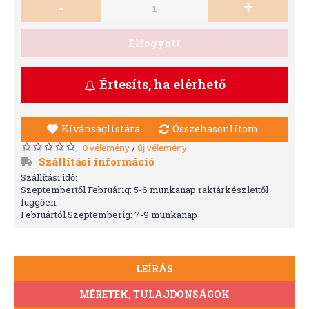
-
+
Elfogyott
Értesíts, ha elérhető
Kívánságlistára
Összehasonlítom
0 vélemény
új vélemény
/
Szállítási információ
Szállítási idő:
Szeptembertől Februárig: 5-6 munkanap raktárkészlettől
függően.
Februártól Szeptemberig: 7-9 munkanap
LEÍRÁS
MÉRETEK, TULAJDONSÁGOK