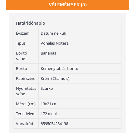
VÉLEMÉNYEK (0)
Határidőnapló
Évszám
Dátum nélküli
Típus
Vonalas Notesz
Borító
Bananas
színe
Borító
Keménytáblás borító
Papír színe
Krém (Chamois)
Nyomtatás
Szürke
színe
Méret (cm)
13x21 cm
Terjedelem
172 oldal
Vonalkód
8595054284138