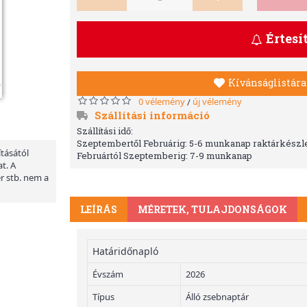
Értesí
Kívánságlistára
0 vélemény
új vélemény
/
Szállítási információ
Szállítási idő:
Szeptembertől Februárig: 5-6 munkanap raktárkészle
ításától
Februártól Szeptemberig: 7-9 munkanap
t. A
er stb. nem a
LEÍRÁS
MÉRETEK, TULAJDONSÁGOK
Határidőnapló
Évszám
2026
Típus
Álló zsebnaptár