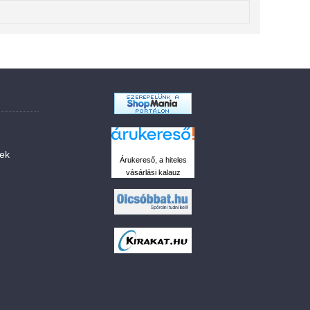
sek
Árukereső, a hiteles
vásárlási kalauz