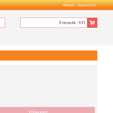
Belépés
Regisztráció
0 termék - 0 Ft
Elfogyott