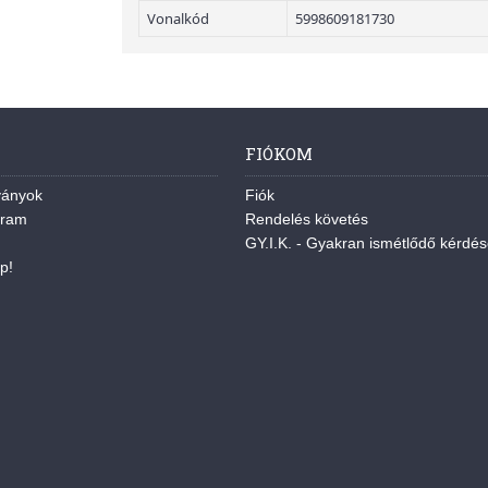
Vonalkód
5998609181730
FIÓKOM
ványok
Fiók
gram
Rendelés követés
GY.I.K. - Gyakran ismétlődő kérdé
p!