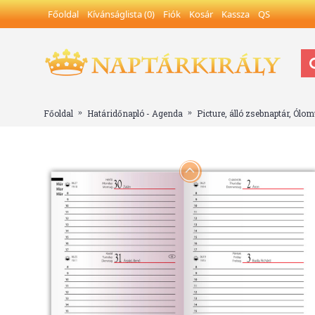
Főoldal
Kívánságlista (
0
)
Fiók
Kosár
Kassza
QS
Főoldal
Határidőnapló - Agenda
Picture, álló zsebnaptár, Ólo