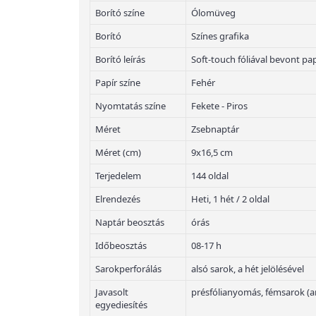
Borító színe
Ólomüveg
Borító
Színes grafika
Borító leírás
Soft-touch fóliával bevont pa
Papír színe
Fehér
Nyomtatás színe
Fekete - Piros
Méret
Zsebnaptár
Méret (cm)
9x16,5 cm
Terjedelem
144 oldal
Elrendezés
Heti, 1 hét / 2 oldal
Naptár beosztás
órás
Időbeosztás
08-17 h
Sarokperforálás
alsó sarok, a hét jelölésével
Javasolt
présfólianyomás, fémsarok (a
egyediesítés