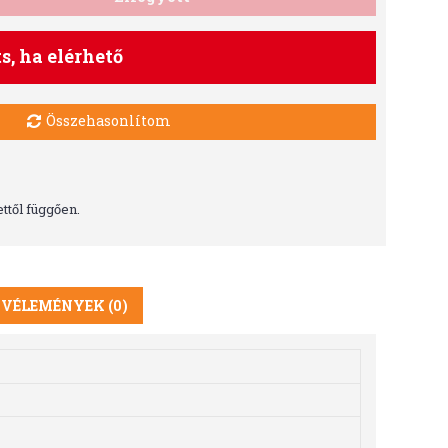
ts, ha elérhető
Összehasonlítom
ttől függően.
VÉLEMÉNYEK (0)