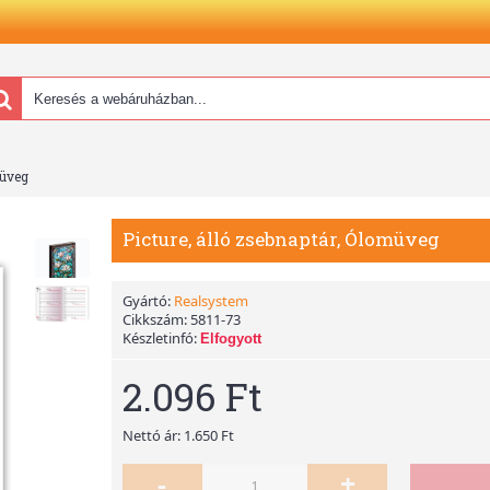
müveg
Picture, álló zsebnaptár, Ólomüveg
Gyártó:
Realsystem
Cikkszám:
5811-73
Készletinfó:
Elfogyott
2.096 Ft
Nettó ár: 1.650 Ft
-
+