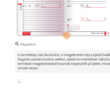
Képgaléria
A termékkép csak illusztráció. A megjelenített kép a kijelző beáll
függően (asztali monitor, telefon, tablet) kis mértékben változha
termékek megjelenítésénél használt kiegészítők pl tablet, írósz
termék részei.