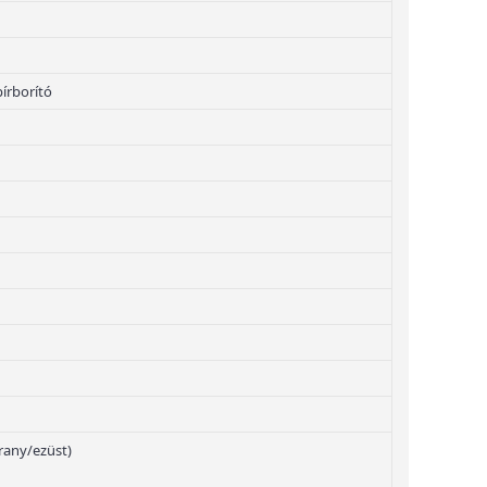
pírborító
rany/ezüst)