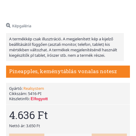
Képgaléria
A termékkép csak illusztráció. A megjelenített kép a kijelző
beállításától függően (asztali monitor, telefon, tablet) kis
mértékben változhat. A termékek megjelenítésénél használt
kiegészítők pl tablet, írószer stb. nem a termék részei.
Pineapples, keménytáblás vonalas notesz
Gyártó:
Realsystem
Cikkszám:
5416-PI
Készletinfó:
Elfogyott
4.636 Ft
Nettó ár: 3.650 Ft