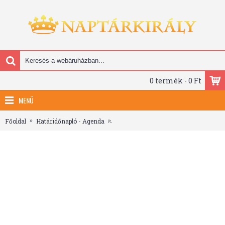
0 termék - 0 Ft
MENÜ
Főoldal
Határidőnapló - Agenda
Pineapples, keménytáblás vonalas not