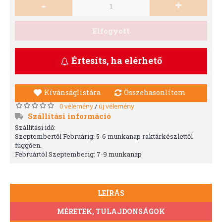
-
+
Elfogyott
Értesíts, ha elérhető
Kívánságlistára
Összehasonlítom
0 vélemény
új vélemény
/
Szállítási információ
Szállítási idő:
Szeptembertől Februárig: 5-6 munkanap raktárkészlettől
függően.
Februártól Szeptemberig: 7-9 munkanap
LEÍRÁS
MÉRETEK, TULAJDONSÁGOK