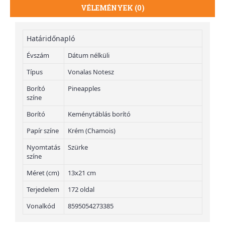
VÉLEMÉNYEK (0)
Határidőnapló
Évszám
Dátum nélküli
Típus
Vonalas Notesz
Borító
Pineapples
színe
Borító
Keménytáblás borító
Papír színe
Krém (Chamois)
Nyomtatás
Szürke
színe
Méret (cm)
13x21 cm
Terjedelem
172 oldal
Vonalkód
8595054273385