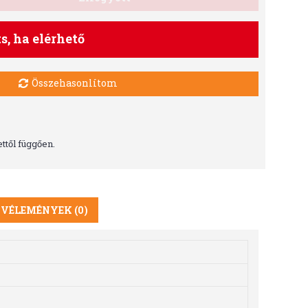
ts, ha elérhető
Összehasonlítom
ttől függően.
VÉLEMÉNYEK (0)