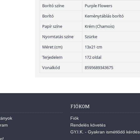
Borító színe
Purple Flowers
Borító
Keménytáblás borító
Papír színe
Krém (Chamois)
Nyomtatás színe
Szürke
Méret (cm)
13x21 cm
Terjedelem
172 oldal
Vonalkód
8595689343675
FIÓKOM
ványok
Fiók
gram
Rendelés követés
GY.I.K. - Gyakran ismétlődő kérdé
p!