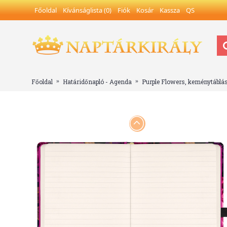
Főoldal
Kívánságlista (
0
)
Fiók
Kosár
Kassza
QS
Főoldal
Határidőnapló - Agenda
Purple Flowers, keménytáblá