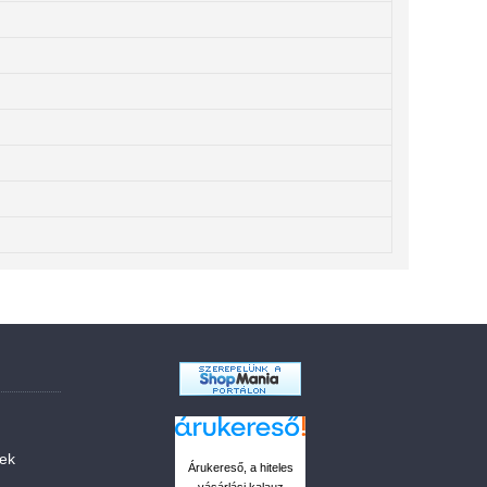
sek
Árukereső, a hiteles
vásárlási kalauz