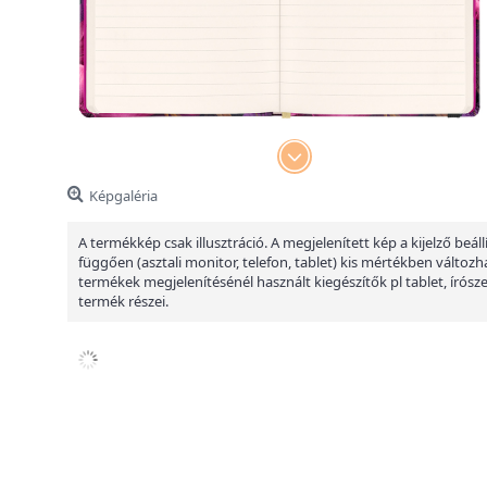
Képgaléria
A termékkép csak illusztráció. A megjelenített kép a kijelző beáll
függően (asztali monitor, telefon, tablet) kis mértékben változha
termékek megjelenítésénél használt kiegészítők pl tablet, írósz
termék részei.