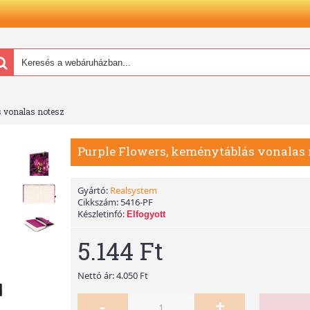
s vonalas notesz
Purple Flowers, keménytáblás vonalas 
Gyártó:
Realsystem
Cikkszám:
5416-PF
Készletinfó:
Elfogyott
5.144 Ft
Nettó ár: 4.050 Ft
-
+