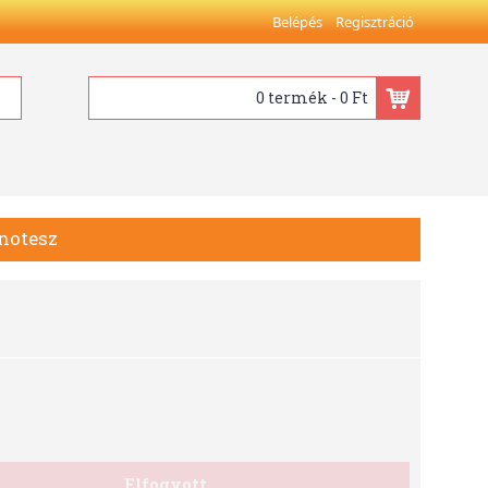
Belépés
Regisztráció
0 termék - 0 Ft
notesz
Elfogyott