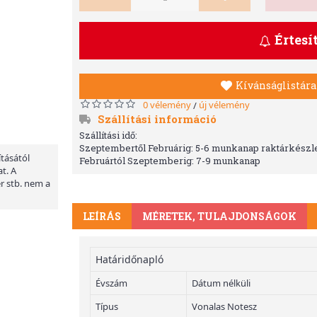
Értesí
Kívánságlistára
0 vélemény
új vélemény
/
Szállítási információ
Szállítási idő:
Szeptembertől Februárig: 5-6 munkanap raktárkészle
ításától
Februártól Szeptemberig: 7-9 munkanap
t. A
er stb. nem a
LEÍRÁS
MÉRETEK, TULAJDONSÁGOK
Határidőnapló
Évszám
Dátum nélküli
Típus
Vonalas Notesz