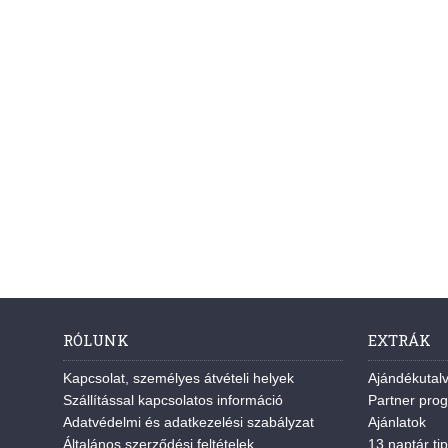
RÓLUNK
EXTRÁK
Kapcsolat, személyes átvételi helyek
Ajándékutal
Szállítással kapcsolatos információ
Partner pro
Adatvédelmi és adatkezelési szabályzat
Ajánlatok
Általános szerződési feltételek
13 naptár tip