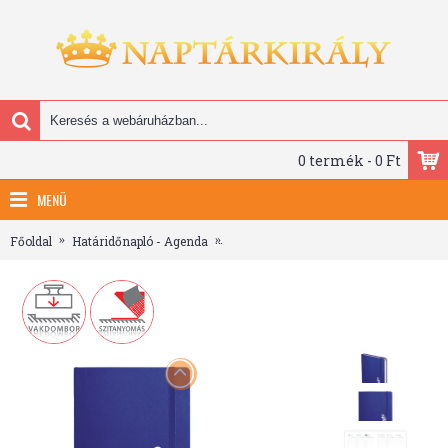
0 termék - 0 Ft
MENÜ
Főoldal
Határidőnapló - Agenda
Rainbow, A5 keskenyített, heti beosztá