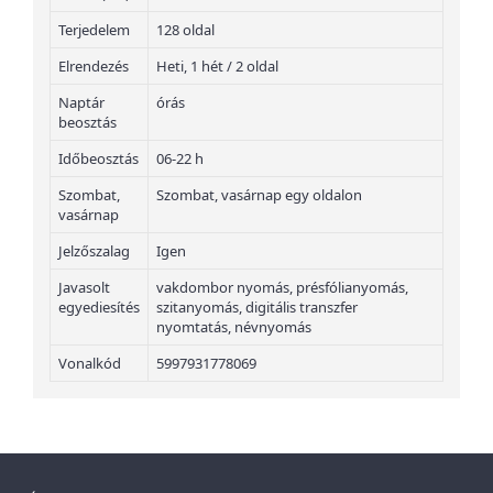
Terjedelem
128 oldal
Elrendezés
Heti, 1 hét / 2 oldal
Naptár
órás
beosztás
Időbeosztás
06-22 h
Szombat,
Szombat, vasárnap egy oldalon
vasárnap
Jelzőszalag
Igen
Javasolt
vakdombor nyomás, présfólianyomás,
egyediesítés
szitanyomás, digitális transzfer
nyomtatás, névnyomás
Vonalkód
5997931778069