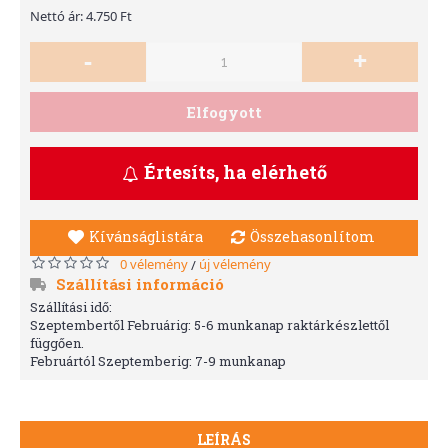
Nettó ár: 4.750 Ft
-
+
Elfogyott
Értesíts, ha elérhető
Kívánságlistára
Összehasonlítom
0 vélemény
új vélemény
/
Szállítási információ
Szállítási idő:
Szeptembertől Februárig: 5-6 munkanap raktárkészlettől
függően.
Februártól Szeptemberig: 7-9 munkanap
LEÍRÁS