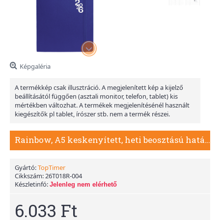
Képgaléria
A termékkép csak illusztráció. A megjelenített kép a kijelző
beállításától függően (asztali monitor, telefon, tablet) kis
mértékben változhat. A termékek megjelenítésénél használt
kiegészítők pl tablet, írószer stb. nem a termék részei.
Rainbow, A5 keskenyített, heti beosztású határidőnapló, Sötétkék
Gyártó:
TopTimer
Cikkszám:
26T018R-004
Készletinfó:
Jelenleg nem elérhető
6.033 Ft