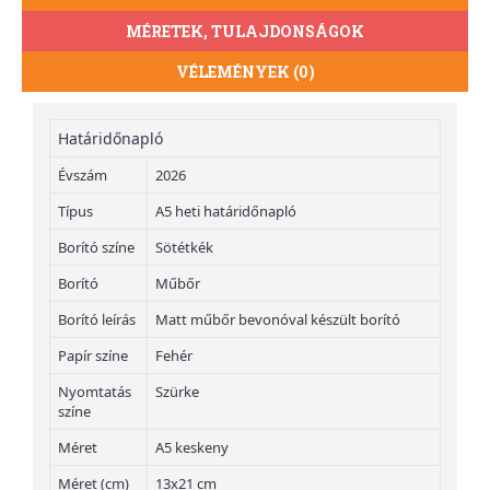
MÉRETEK, TULAJDONSÁGOK
VÉLEMÉNYEK (0)
Határidőnapló
Évszám
2026
Típus
A5 heti határidőnapló
Borító színe
Sötétkék
Borító
Műbőr
Borító leírás
Matt műbőr bevonóval készült borító
Papír színe
Fehér
Nyomtatás
Szürke
színe
Méret
A5 keskeny
Méret (cm)
13x21 cm