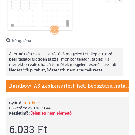
Képgaléria
A termékkép csak illusztráció. A megjelenített kép a kijelző
beállításától függően (asztali monitor, telefon, tablet) kis
mértékben változhat. A termékek megjelenítésénél használt
kiegészítők pl tablet, írószer stb. nem a termék részei.
Rainbow, A5 keskenyített, heti beosztású határidőnapló, Világoskék
Gyártó:
TopTimer
Cikkszám:
26T018R-044
Készletinfó:
Jelenleg nem elérhető
6.033 Ft