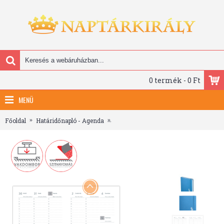
0 termék - 0 Ft
MENÜ
Főoldal
Határidőnapló - Agenda
Rainbow, A5 keskenyített, heti beoszt