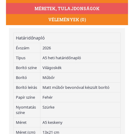
MÉRETEK, TULAJDONSÁGOK
VÉLEMÉNYEK (0)
Határidőnapló
Évszám
2026
Típus
A5 heti határidőnapló
Borító színe
Világoskék
Borító
Műbőr
Borító leírás
Matt műbőr bevonóval készült borító
Papír színe
Fehér
Nyomtatás
Szürke
színe
Méret
A5 keskeny
Méret (cm)
13x21 cm