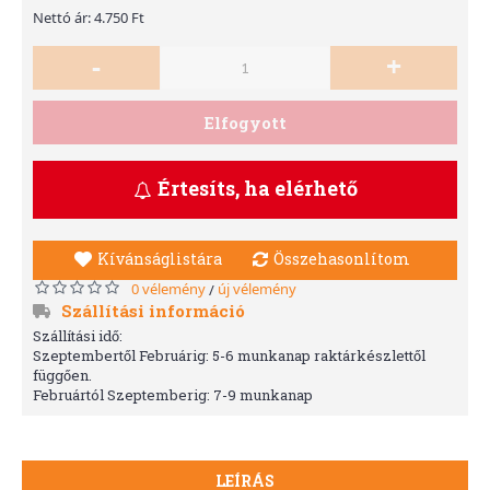
Nettó ár: 4.750 Ft
-
+
Elfogyott
Értesíts, ha elérhető
Kívánságlistára
Összehasonlítom
0 vélemény
új vélemény
/
Szállítási információ
Szállítási idő:
Szeptembertől Februárig: 5-6 munkanap raktárkészlettől
függően.
Februártól Szeptemberig: 7-9 munkanap
LEÍRÁS