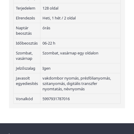
Terjedelem
128 oldal
Elrendezés
Heti, 1 hét / 2 oldal
Naptár
órás
beosztás
Időbeosztás
06-22 h
Szombat,
Szombat, vasárnap egy oldalon
vasárnap
Jelzőszalag
Igen
Javasolt
vakdombor nyomás, présfólianyomás,
egyediesítés
szitanyomás, digitális transzfer
nyomtatás, névnyomás
Vonalkód
5997931787016