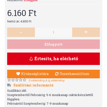
Elfogyott
6.160 Ft
Nettó ár: 4.850 Ft
-
+
Elfogyott
Értesíts, ha elérhető
Kívánságlistára
Összehasonlítom
0 vélemény
új vélemény
/
Szállítási információ
Szállítási idő:
Szeptembertől Februárig: 5-6 munkanap raktárkészlettől
függően.
Februártól Szeptemberig: 7-9 munkanap