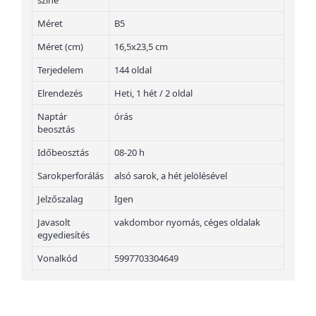
színe
Méret
B5
Méret (cm)
16,5x23,5 cm
Terjedelem
144 oldal
Elrendezés
Heti, 1 hét / 2 oldal
Naptár
órás
beosztás
Időbeosztás
08-20 h
Sarokperforálás
alsó sarok, a hét jelölésével
Jelzőszalag
Igen
Javasolt
vakdombor nyomás, céges oldalak
egyediesítés
Vonalkód
5997703304649