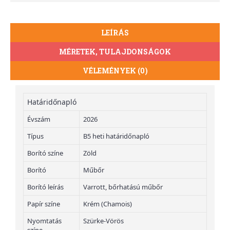
LEÍRÁS
MÉRETEK, TULAJDONSÁGOK
VÉLEMÉNYEK (0)
Határidőnapló
Évszám
2026
Típus
B5 heti határidőnapló
Borító színe
Zöld
Borító
Műbőr
Borító leírás
Varrott, bőrhatású műbőr
Papír színe
Krém (Chamois)
Nyomtatás
Szürke-Vörös