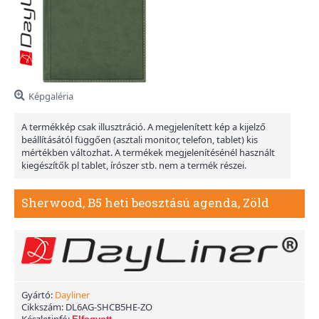
Képgaléria
A termékkép csak illusztráció. A megjelenített kép a kijelző
beállításától függően (asztali monitor, telefon, tablet) kis
mértékben változhat. A termékek megjelenítésénél használt
kiegészítők pl tablet, írószer stb. nem a termék részei.
Sherwood, B5 heti beosztású agenda, Zöld
Gyártó:
Dayliner
Cikkszám:
DL6AG-SHCB5HE-ZO
Készletinfó: