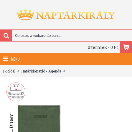
0 termék - 0 Ft
MENÜ
Főoldal
Határidőnapló - Agenda
Sherwood, B5 heti beosztású agenda, 