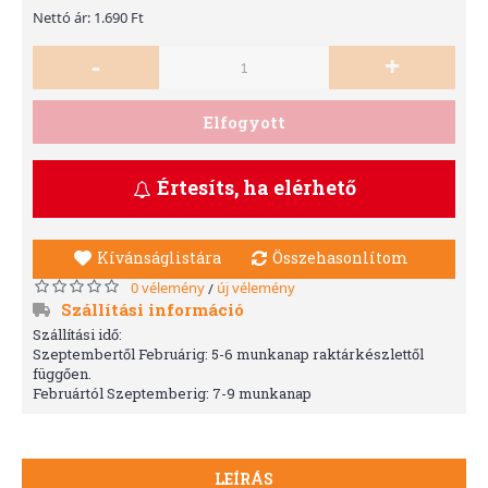
Nettó ár: 1.690 Ft
-
+
Elfogyott
Értesíts, ha elérhető
Kívánságlistára
Összehasonlítom
0 vélemény
új vélemény
/
Szállítási információ
Szállítási idő:
Szeptembertől Februárig: 5-6 munkanap raktárkészlettől
függően.
Februártól Szeptemberig: 7-9 munkanap
LEÍRÁS