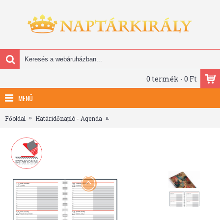
0 termék - 0 Ft
MENÜ
Főoldal
Határidőnapló - Agenda
SP-2, heti beosztású spirálos naptár, 