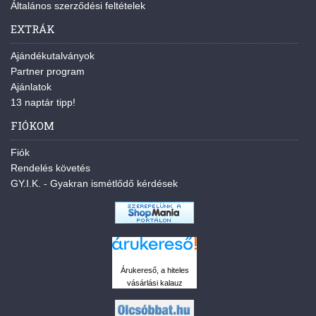
Általános szerződési feltételek
EXTRÁK
Ajándékutalványok
Partner program
Ajánlatok
13 naptár tipp!
FIÓKOM
Fiók
Rendelés követés
GY.I.K. - Gyakran ismétlődő kérdések
Árukereső, a hiteles
vásárlási kalauz