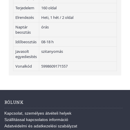
Terjedelem
160 oldal
Elrendezés
Heti, 1 hét / 2 oldal
Naptár
órás
beosztás
Időbeosztás
08-18 h
Javasolt
szitanyomás
egyediesítés
Vonalkód
5998609171557
RÓLUNK
Kapcsolat, személyes átvételi helyek
Szállítással kapcsolatos információ
Adatvédelmi és adatkezelési szabályzat