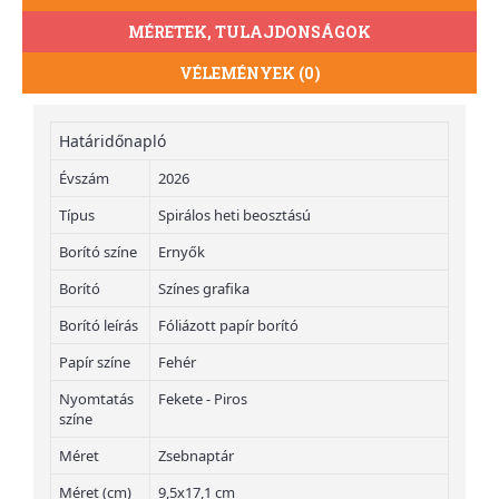
MÉRETEK, TULAJDONSÁGOK
VÉLEMÉNYEK (0)
Határidőnapló
Évszám
2026
Típus
Spirálos heti beosztású
Borító színe
Ernyők
Borító
Színes grafika
Borító leírás
Fóliázott papír borító
Papír színe
Fehér
Nyomtatás
Fekete - Piros
színe
Méret
Zsebnaptár
Méret (cm)
9,5x17,1 cm