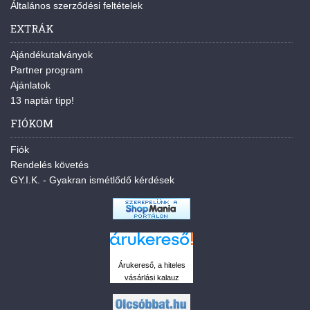
Általános szerződési feltételek
EXTRÁK
Ajándékutalványok
Partner program
Ajánlatok
13 naptár tipp!
FIÓKOM
Fiók
Rendelés követés
GY.I.K. - Gyakran ismétlődő kérdések
Árukereső, a hiteles
vásárlási kalauz