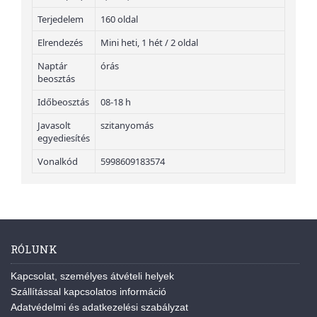
Terjedelem
160 oldal
Elrendezés
Mini heti, 1 hét / 2 oldal
Naptár
órás
beosztás
Időbeosztás
08-18 h
Javasolt
szitanyomás
egyediesítés
Vonalkód
5998609183574
RÓLUNK
Kapcsolat, személyes átvételi helyek
Szállítással kapcsolatos információ
Adatvédelmi és adatkezelési szabályzat