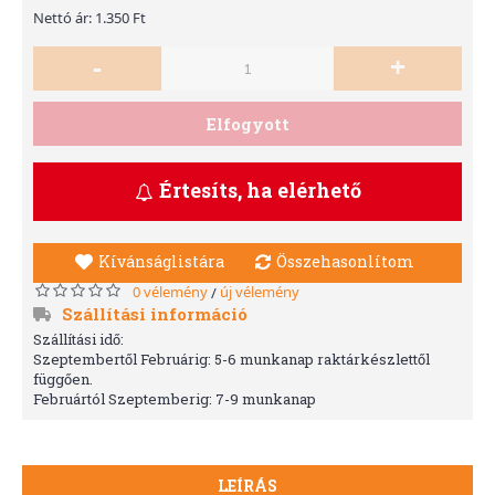
Nettó ár: 1.350 Ft
-
+
Elfogyott
Értesíts, ha elérhető
Kívánságlistára
Összehasonlítom
0 vélemény
új vélemény
/
Szállítási információ
Szállítási idő:
Szeptembertől Februárig: 5-6 munkanap raktárkészlettől
függően.
Februártól Szeptemberig: 7-9 munkanap
LEÍRÁS