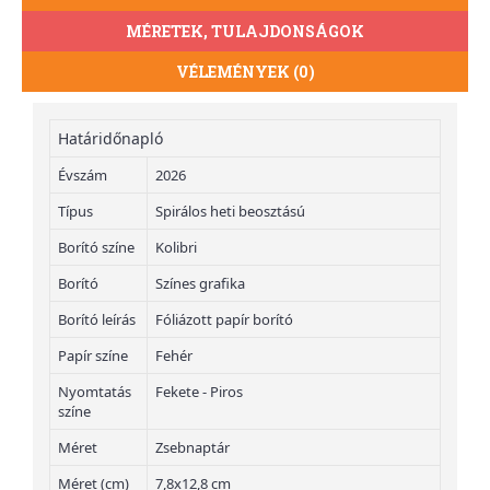
MÉRETEK, TULAJDONSÁGOK
VÉLEMÉNYEK (0)
Határidőnapló
Évszám
2026
Típus
Spirálos heti beosztású
Borító színe
Kolibri
Borító
Színes grafika
Borító leírás
Fóliázott papír borító
Papír színe
Fehér
Nyomtatás
Fekete - Piros
színe
Méret
Zsebnaptár
Méret (cm)
7,8x12,8 cm