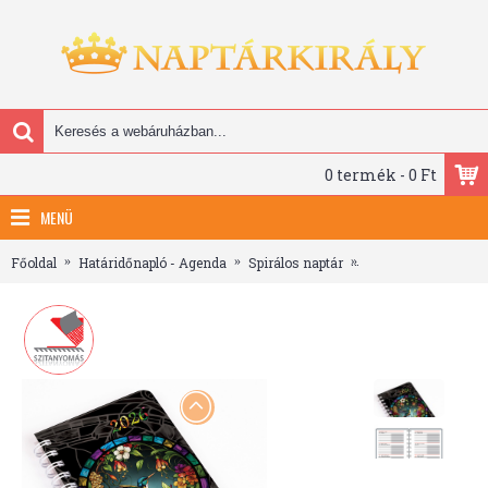
0 termék - 0 Ft
MENÜ
Főoldal
Határidőnapló - Agenda
Spirálos naptár
SP-3 mini, heti beos