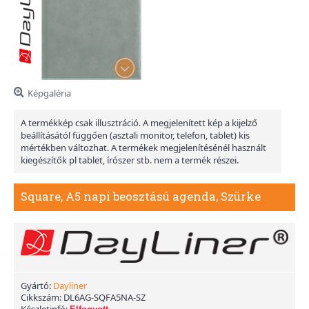
Képgaléria
A termékkép csak illusztráció. A megjelenített kép a kijelző
beállításától függően (asztali monitor, telefon, tablet) kis
mértékben változhat. A termékek megjelenítésénél használt
kiegészítők pl tablet, írószer stb. nem a termék részei.
Square, A5 napi beosztású agenda, Szürke
Gyártó:
Dayliner
Cikkszám:
DL6AG-SQFA5NA-SZ
Készletinfó: