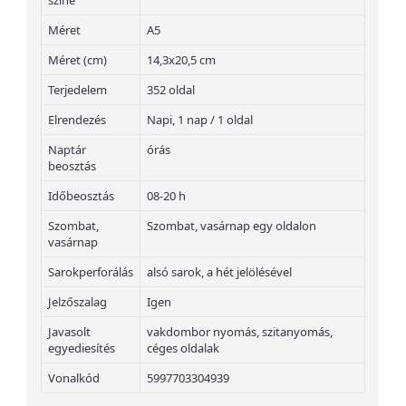
színe
Méret
A5
Méret (cm)
14,3x20,5 cm
Terjedelem
352 oldal
Elrendezés
Napi, 1 nap / 1 oldal
Naptár
órás
beosztás
Időbeosztás
08-20 h
Szombat,
Szombat, vasárnap egy oldalon
vasárnap
Sarokperforálás
alsó sarok, a hét jelölésével
Jelzőszalag
Igen
Javasolt
vakdombor nyomás, szitanyomás,
egyediesítés
céges oldalak
Vonalkód
5997703304939