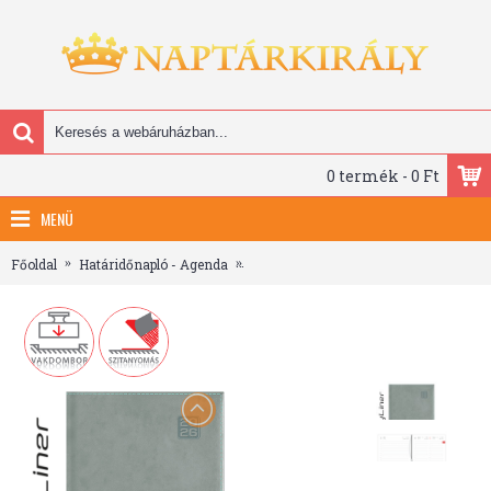
0 termék - 0 Ft
MENÜ
Főoldal
Határidőnapló - Agenda
Square, A5 napi beosztású agenda, Sz