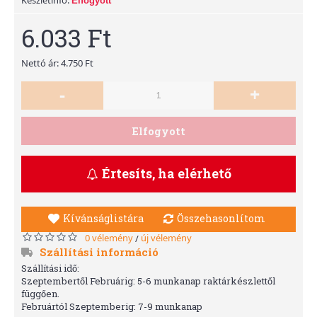
Elfogyott
6.033 Ft
Nettó ár: 4.750 Ft
-
+
Elfogyott
Értesíts, ha elérhető
Kívánságlistára
Összehasonlítom
0 vélemény
új vélemény
/
Szállítási információ
Szállítási idő:
Szeptembertől Februárig: 5-6 munkanap raktárkészlettől
függően.
Februártól Szeptemberig: 7-9 munkanap