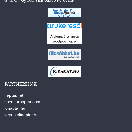
GY.I.K. - Gyakran ismétlődő kérdések
Árukereső, a hiteles
vásárlási kalauz
PARTNEREINK
naptar.net
speditornaptar.com
jonaptar.hu
kepesfalinaptar.hu