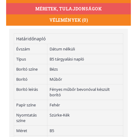
MÉRETEK, TULAJDONSÁGOK
VÉLEMÉNYEK (0)
Határidőnapló
Évszám
Dátum nélküli
Típus
B5 tárgyalási napló
Borító színe
Bézs
Borító
Műbőr
Borító leírás
Fényes műbőr bevonóval készült
borító
Papír színe
Fehér
Nyomtatás
Szürke-Kék
színe
Méret
B5