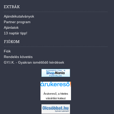
EXTRÁK
Ajándékutalványok
Partner program
Ajánlatok
13 naptár tipp!
FIÓKOM
Fiók
Rendelés követés
GY.I.K. - Gyakran ismétlődő kérdések
Árukereső, a hiteles
vásárlási kalauz