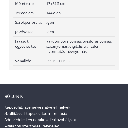
Méret (cm)
17x24,5 cm
Terjedelem
144 oldal
Sarokperforálás
Igen
Jelzőszalag
Igen
Javasolt
vakdombor nyomás, présfólianyomás,
egyediesítés
szitanyomás, digitális transzfer
nyomtatás, névnyomás
Vonalkód
5997931779325
RÓLUNK
Kapcsolat, személyes átvételi helyek
Szállítással kapcsolatos információ
Adatvédelmi és adatkezelési szabályzat
Általános szerződési feltételek