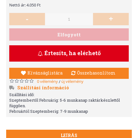
Nettó ár: 4.050 Ft
-
+
Elfogyott
Értesíts, ha elérhető
Kívánságlistára
Összehasonlítom
0 vélemény
új vélemény
/
Szállítási információ
Szállítási idő:
Szeptembertől Februárig: 5-6 munkanap raktárkészlettől
függően.
Februártól Szeptemberig: 7-9 munkanap
LEÍRÁS