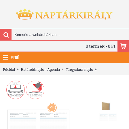
0 termék - 0 Ft
MENÜ
Főoldal
Határidőnapló - Agenda
Tárgyalási napló
B5 tárgyalási napl