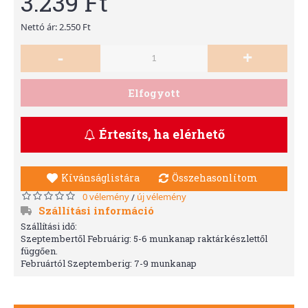
3.239 Ft
Nettó ár: 2.550 Ft
-
+
Elfogyott
Értesíts, ha elérhető
Kívánságlistára
Összehasonlítom
0 vélemény
új vélemény
/
Szállítási információ
Szállítási idő:
Szeptembertől Februárig: 5-6 munkanap raktárkészlettől
függően.
Februártól Szeptemberig: 7-9 munkanap