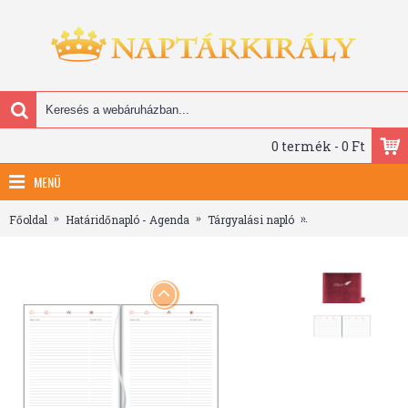
0 termék - 0 Ft
MENÜ
Főoldal
Határidőnapló - Agenda
Tárgyalási napló
Chameleon, A5 tár