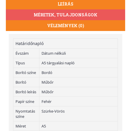
LEÍRÁS
MÉRETEK, TULAJDONSÁGOK
VÉLEMÉNYEK (0)
Határidőnapló
Évszám
Dátum nélküli
Típus
A5 tárgyalási napló
Borító színe
Bordó
Borító
Műbőr
Borító leírás
Műbőr
Papír színe
Fehér
Nyomtatás
Szürke-Vörös
színe
Méret
A5