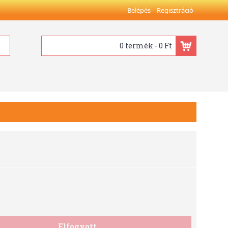
Belépés
Regisztráció
0 termék - 0 Ft
Elfogyott