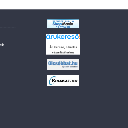
sek
Árukereső, a hiteles
vásárlási kalauz