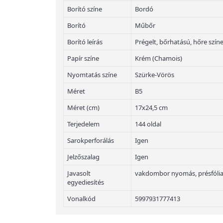
Borító színe
Bordó
Borító
Műbőr
Borító leírás
Prégelt, bőrhatású, hőre szí
Papír színe
Krém (Chamois)
Nyomtatás színe
Szürke-Vörös
Méret
B5
Méret (cm)
17x24,5 cm
Terjedelem
144 oldal
Sarokperforálás
Igen
Jelzőszalag
Igen
Javasolt
vakdombor nyomás, présfólia
egyediesítés
Vonalkód
5997931777413