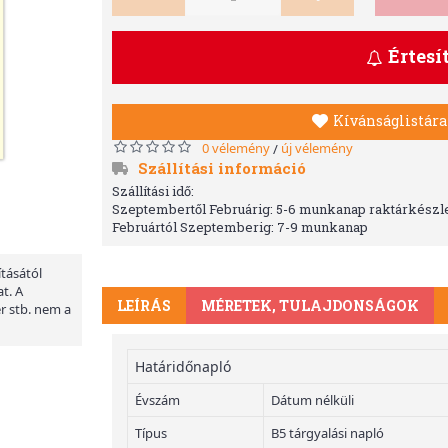
Értesí
Kívánságlistára
0 vélemény
új vélemény
/
Szállítási információ
Szállítási idő:
Szeptembertől Februárig: 5-6 munkanap raktárkészle
Februártól Szeptemberig: 7-9 munkanap
ításától
t. A
LEÍRÁS
MÉRETEK, TULAJDONSÁGOK
er stb. nem a
Határidőnapló
Évszám
Dátum nélküli
Típus
B5 tárgyalási napló