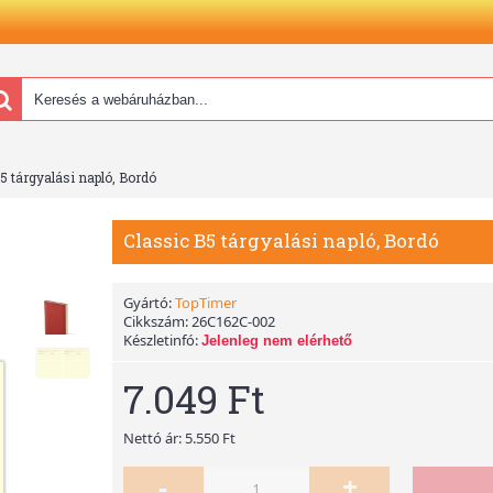
5 tárgyalási napló, Bordó
Classic B5 tárgyalási napló, Bordó
Gyártó:
TopTimer
Cikkszám:
26C162C-002
Készletinfó:
Jelenleg nem elérhető
7.049 Ft
Nettó ár: 5.550 Ft
-
+