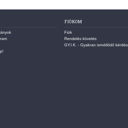
FIÓKOM
ványok
Fiók
gram
Rendelés követés
GY.I.K. - Gyakran ismétlődő kérdé
p!