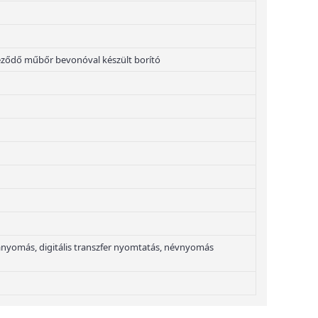
neződő műbőr bevonóval készült borító
nyomás, digitális transzfer nyomtatás, névnyomás