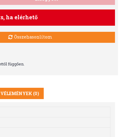
ts, ha elérhető
Összehasonlítom
ttől függően.
VÉLEMÉNYEK (0)