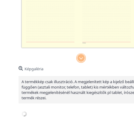
Képgaléria
A termékkép csak illusztráció. A megjelenített kép a kijelző beáll
függően (asztali monitor, telefon, tablet) kis mértékben változha
termékek megjelenítésénél használt kiegészítők pl tablet, írósz
termék részei.