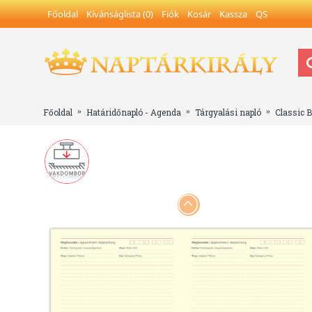
Főoldal
Kívánságlista (
0
)
Fiók
Kosár
Kassza
QS
Főoldal
Határidőnapló - Agenda
Tárgyalási napló
Classic B