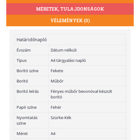
MÉRETEK, TULAJDONSÁGOK
VÉLEMÉNYEK (0)
Határidőnapló
Évszám
Dátum nélküli
Típus
A4 tárgyalási napló
Borító színe
Fekete
Borító
Műbőr
Borító leírás
Fényes műbőr bevonóval készült
borító
Papír színe
Fehér
Nyomtatás
Szürke-Kék
színe
Méret
A4