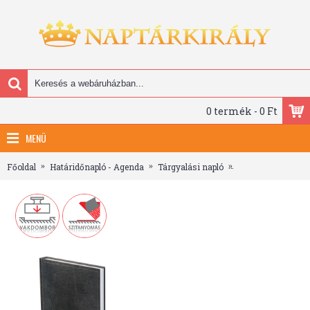
0 termék - 0 Ft
MENÜ
Főoldal
Határidőnapló - Agenda
Tárgyalási napló
Traditional, A4 tá