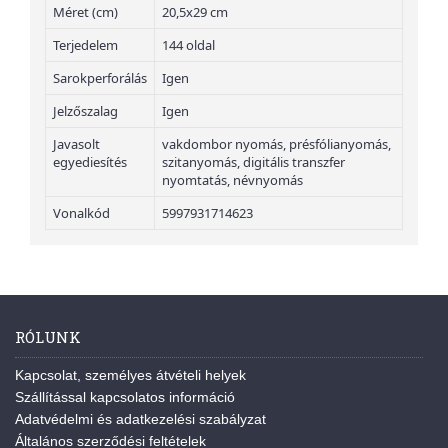
Méret (cm)
20,5x29 cm
Terjedelem
144 oldal
Sarokperforálás
Igen
Jelzőszalag
Igen
Javasolt
vakdombor nyomás, présfólianyomás,
egyediesítés
szitanyomás, digitális transzfer
nyomtatás, névnyomás
Vonalkód
5997931714623
RÓLUNK
Kapcsolat, személyes átvételi helyek
Szállítással kapcsolatos információ
Adatvédelmi és adatkezelési szabályzat
Általános szerződési feltételek