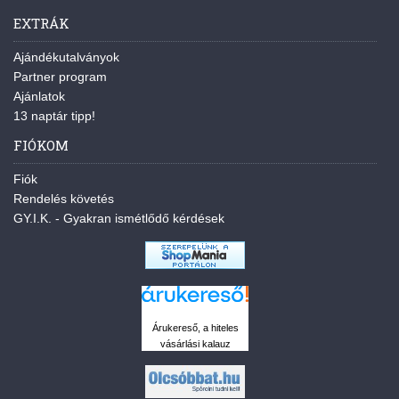
EXTRÁK
Ajándékutalványok
Partner program
Ajánlatok
13 naptár tipp!
FIÓKOM
Fiók
Rendelés követés
GY.I.K. - Gyakran ismétlődő kérdések
Árukereső, a hiteles
vásárlási kalauz