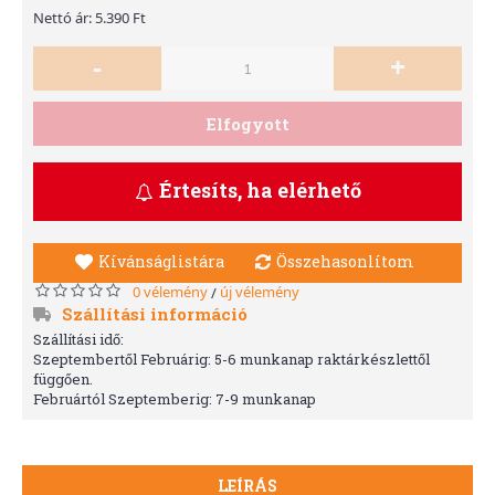
Nettó ár: 5.390 Ft
-
+
Elfogyott
Értesíts, ha elérhető
Kívánságlistára
Összehasonlítom
0 vélemény
új vélemény
/
Szállítási információ
Szállítási idő:
Szeptembertől Februárig: 5-6 munkanap raktárkészlettől
függően.
Februártól Szeptemberig: 7-9 munkanap
LEÍRÁS