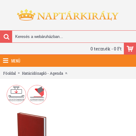
0 termék - 0 Ft
MENÜ
Főoldal
Határidőnapló - Agenda
Traditional, A4 tárgyalási napló, Bord