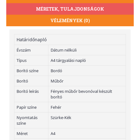
MÉRETEK, TULAJDONSÁGOK
VÉLEMÉNYEK (0)
Határidőnapló
Évszám
Dátum nélküli
Típus
A4 tárgyalási napló
Borító színe
Bordó
Borító
Műbőr
Borító leírás
Fényes műbőr bevonóval készült
borító
Papír színe
Fehér
Nyomtatás
Szürke-Kék
színe
Méret
A4