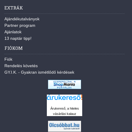
EXTRÁK
Ajándékutalványok
Partner program
Ajánlatok
13 naptár tipp!
FIÓKOM
Fiók
Rendelés követés
GY.I.K. - Gyakran ismétlődő kérdések
Árukereső, a hiteles
vásárlási kalauz