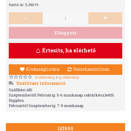
Nettó ár: 5.390 Ft
-
+
Elfogyott
Értesíts, ha elérhető
Kívánságlistára
Összehasonlítom
0 vélemény
új vélemény
/
Szállítási információ
Szállítási idő:
Szeptembertől Februárig: 5-6 munkanap raktárkészlettől
függően.
Februártól Szeptemberig: 7-9 munkanap
LEÍRÁS