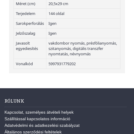
Méret (cm)
20,5x29 cm
Terjedelem
144 oldal
Sarokperforálás
Igen
Jelzőszalag
Igen
Javasolt
vakdombor nyomás, présfólianyomás,
egyediesítés
szitanyomás, digitális transzfer
nyomtatás, névnyomás
Vonalkód
5997931779202
RÓLUNK
Kapcsolat, személyes átvételi helyek
Szállítással kapcsolatos információ
Adatvédelmi és adatkezelési szabályzat
Általános szerződési feltételek