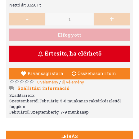
Nettó ár: 3.650 Ft
-
+
Elfogyott
Értesíts, ha elérhető
Kívánságlistára
Összehasonlítom
0 vélemény
új vélemény
/
Szállítási információ
Szállítási idő:
Szeptembertől Februárig: 5-6 munkanap raktárkészlettől
függően.
Februártól Szeptemberig: 7-9 munkanap
LEÍRÁS