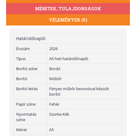
MÉRETEK, TULAJDONSÁGOK
VÉLEMÉNYEK (0)
Határidőnapló
Évszám
2026
Típus
A5 heti határidőnapló
Borító színe
Bordó
Borító
Műbőr
Borító leírás
Fényes műbőr bevonóval készült
borító
Papír színe
Fehér
Nyomtatás
Szürke-Kék
színe
Méret
A5