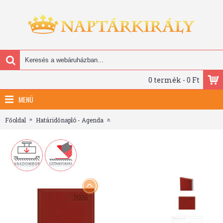
0 termék - 0 Ft
MENÜ
Főoldal
Határidőnapló - Agenda
Traditional, A5 heti beosztású határid