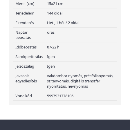
Méret (cm)
15x21 cm
Terjedelem
144 oldal
Elrendezés
Heti, 1 hét / 2 oldal
Naptár
órás
beosztás
Időbeosztás
07-22 h
Sarokperforálás
Igen
Jelzőszalag
Igen
Javasolt
vakdombor nyomás, présfólianyomás,
egyediesítés
szitanyomás, digitális transzfer
nyomtatás, névnyomás
Vonalkód
5997931778106